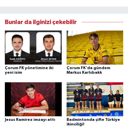
Bunlar da ilginizi çekebilir
Çorum FK yönetimine iki
Çorum FK'da gündem
yeni isim
Markus Karlsbakk
Jesus Ramirez imzayı attı
Badmintonda çifte Türkiye
ikinciliği!