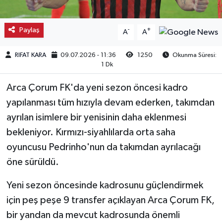
Kargı
Paylaş
-
+
A
A
Laçin
RIFAT KARA
09.07.2026 - 11:36
1250
Okunma Süresi:
1 Dk
Mecitözü
Arca Çorum FK'da yeni sezon öncesi kadro
Oğuzlar
yapılanması tüm hızıyla devam ederken, takımdan
ayrılan isimlere bir yenisinin daha eklenmesi
Ortaköy
bekleniyor. Kırmızı-siyahlılarda orta saha
Osmancık
oyuncusu Pedrinho'nun da takımdan ayrılacağı
öne sürüldü.
Sungurlu
Yeni sezon öncesinde kadrosunu güçlendirmek
Uğurludağ
için peş peşe 9 transfer açıklayan Arca Çorum FK,
bir yandan da mevcut kadrosunda önemli
Sağlık