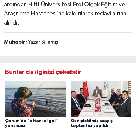
ardından Hitit Üniversitesi Erol Olçok Eğitim ve
Araştırma Hastanesi’ne kaldırılarak tedavi altına
alındı.
Muhabir:
Yazar Silinmiş
Bunlar da ilginizi çekebilir
Çorum’da “oltanı al gel”
Genişletilmiş asayiş
yarışması
toplantısı yapıldı