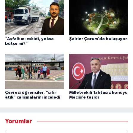
“Asfalt mı eskidi, yoksa
Şairler Çorum’da buluşuyor
bütçe mi?”
Çevreci öğrenciler, “sıfır
Milletvekili Tahtasız konuyu
atık” çalışmalarını inceledi
Meclis’e taşıdı
Yorumlar