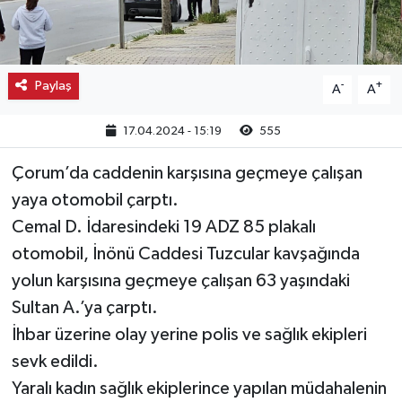
Kargı
Laçin
Paylaş
-
+
A
A
Mecitözü
17.04.2024 - 15:19
555
Oğuzlar
Çorum’da caddenin karşısına geçmeye çalışan
yaya otomobil çarptı.
Ortaköy
Cemal D. İdaresindeki 19 ADZ 85 plakalı
otomobil, İnönü Caddesi Tuzcular kavşağında
Osmancık
yolun karşısına geçmeye çalışan 63 yaşındaki
Sultan A.’ya çarptı.
Sungurlu
İhbar üzerine olay yerine polis ve sağlık ekipleri
Uğurludağ
sevk edildi.
Yaralı kadın sağlık ekiplerince yapılan müdahalenin
Sağlık