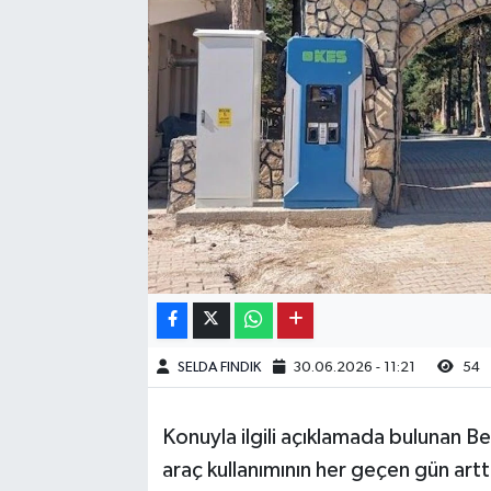
Kargı
Laçin
Mecitözü
Oğuzlar
Ortaköy
Osmancık
SELDA FINDIK
30.06.2026 - 11:21
54
Sungurlu
Uğurludağ
Konuyla ilgili açıklamada bulunan Bel
araç kullanımının her geçen gün artt
Sağlık