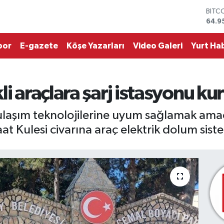
BITC
64.9
DOL
47,7
EUR
por
E-gazete
Köşe Yazarları
Video Galeri
Yurt Hab
55,2
STER
64,4
GRAM
li araçlara şarj istasyonu ku
6660
BİST
13.7
laşım teknolojilerine uyum sağlamak amacı
 Kulesi civarına araç elektrik dolum sist