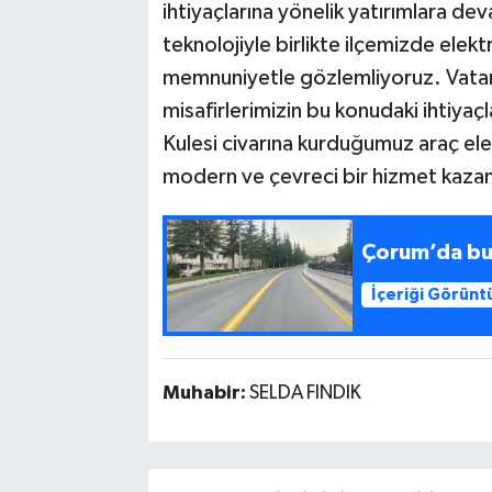
ihtiyaçlarına yönelik yatırımlara deva
teknolojiyle birlikte ilçemizde elektri
memnuniyetle gözlemliyoruz. Vatand
misafirlerimizin bu konudaki ihtiya
Kulesi civarına kurduğumuz araç ele
modern ve çevreci bir hizmet kazand
Çorum’da bu 
İçeriği Görünt
Muhabir:
SELDA FINDIK