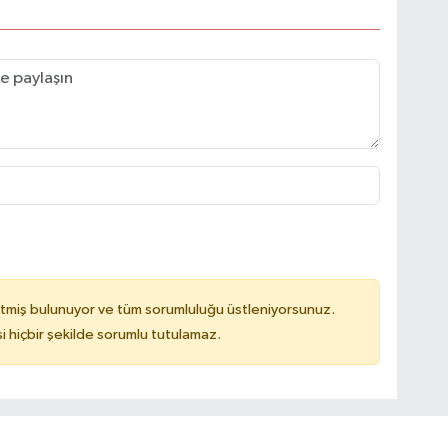
tmiş bulunuyor ve tüm sorumluluğu üstleniyorsunuz.
hiçbir şekilde sorumlu tutulamaz.