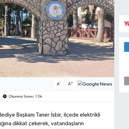
Y
-
+
A
A
Okunma Süresi: 1 Dk
ediye Başkanı Taner İsbir, ilçede elektrikli
ığına dikkat çekerek, vatandaşların