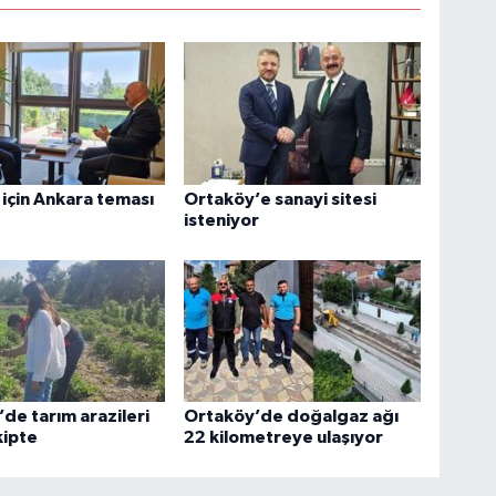
için Ankara teması
Ortaköy’e sanayi sitesi
isteniyor
de tarım arazileri
Ortaköy’de doğalgaz ağı
kipte
22 kilometreye ulaşıyor