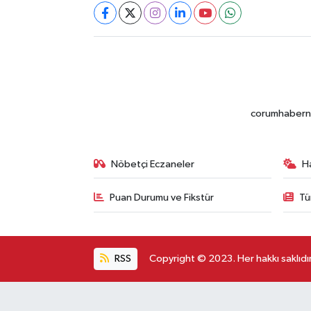
corumhabernet
Nöbetçi Eczaneler
H
Puan Durumu ve Fikstür
Tü
RSS
Copyright © 2023. Her hakkı saklıdır