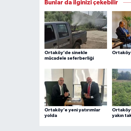
Bunlar da ilginizi çekebilir
Ortaköy’de sinekle
Ortaköy 
mücadele seferberliği
Ortaköy’e yeni yatırımlar
Ortaköy’
yolda
yakın ta