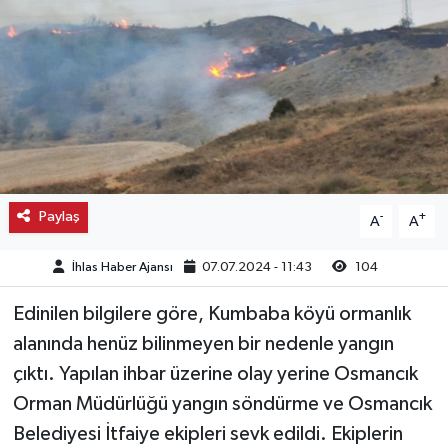
Kargı
Laçin
Mecitözü
Oğuzlar
Paylaş
-
+
A
A
Ortaköy
İhlas Haber Ajansı
07.07.2024 - 11:43
104
Osmancık
Edinilen bilgilere göre, Kumbaba köyü ormanlık
Sungurlu
alanında henüz bilinmeyen bir nedenle yangın
çıktı. Yapılan ihbar üzerine olay yerine Osmancık
Uğurludağ
Orman Müdürlüğü yangın söndürme ve Osmancık
Belediyesi İtfaiye ekipleri sevk edildi. Ekiplerin
Sağlık