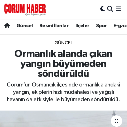
Güncel
Nöbetçi Eczaneler
Güncel
Resmi İlanlar
İlçeler
Spor
E-gaz
Spor
Hava Durumu
GÜNCEL
Resmi İlanlar
Çorum Namaz Vakitleri
Ormanlık alanda çıkan
yangın büyümeden
Alaca
Trafik Durumu
söndürüldü
Bayat
Süper Lig Puan Durumu ve Fikstür
Çorum’un Osmancık ilçesinde ormanlık alandaki
yangın, ekiplerin hızlı müdahalesi ve yağışlı
Boğazkale
Tüm Manşetler
havanın da etkisiyle ile büyümeden söndürüldü.
Dodurga
Son Dakika Haberleri
İskilip
Haber Arşivi