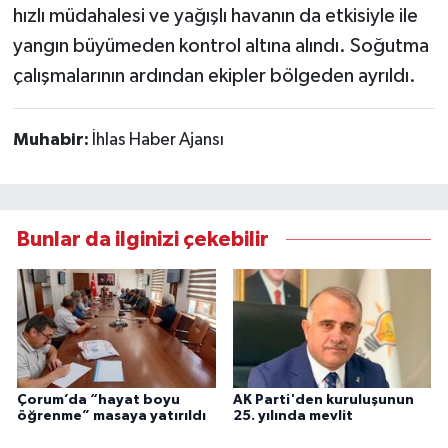
hızlı müdahalesi ve yağışlı havanın da etkisiyle ile
yangın büyümeden kontrol altına alındı. Soğutma
çalışmalarının ardından ekipler bölgeden ayrıldı.
Muhabir:
İhlas Haber Ajansı
Bunlar da ilginizi çekebilir
Çorum’da “hayat boyu
AK Parti'den kuruluşunun
öğrenme” masaya yatırıldı
25. yılında mevlit