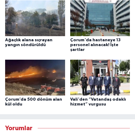
Ağaçlık alana sıçrayan
Çorum'da hastaneye 13
yangın söndürüldü
personel alınacak! İşte
şartlar
Çorum’da 500 dönüm alan
Vali'den “Vatandaş odaklı
kül oldu
hizmet” vurgusu
Yorumlar