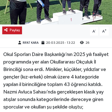
Kargı
Laçin
Paylaş
-
+
A
A
Mecitözü
RIFAT KARA
20.03.2025 - 13:22
26
Oğuzlar
Okul Sporları Daire Başkanlığı’nın 2025 yılı faaliyet
Ortaköy
programında yer alan Okullararası Okçuluk İl
Birinciliği sona erdi. Minikler, küçükler, yıldızlar ve
Osmancık
gençler (kız-erkek) olmak üzere 4 kategoride
yapılan il birinciliğine toplam 43 öğrenci katıldı.
Sungurlu
Nazmi Avluca Sahası’nda gerçekleşen klasik yay
Uğurludağ
atışlar sonunda kategorilerinde dereceye giren
sporcular ve okulları şu şekilde oluştu;
Sağlık