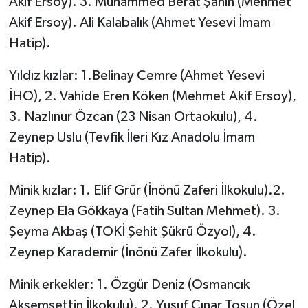
Akif Ersoy). 3. Muhammed Berat Şahin (Mehmet
Akif Ersoy). Ali Kalabalık (Ahmet Yesevi İmam
Hatip).
Yıldız kızlar: 1.Belinay Cemre (Ahmet Yesevi
İHO), 2. Vahide Eren Köken (Mehmet Akif Ersoy),
3. Nazlınur Özcan (23 Nisan Ortaokulu), 4.
Zeynep Uslu (Tevfik İleri Kız Anadolu İmam
Hatip).
Minik kızlar: 1. Elif Grür (İnönü Zaferi İlkokulu).2.
Zeynep Ela Gökkaya (Fatih Sultan Mehmet). 3.
Şeyma Akbaş (TOKİ Şehit Şükrü Özyol), 4.
Zeynep Karademir (İnönü Zafer İlkokulu).
Minik erkekler: 1. Özgür Deniz (Osmancık
Akşemsettin İlkokulu). 2. Yusuf Çınar Tosun (Özel