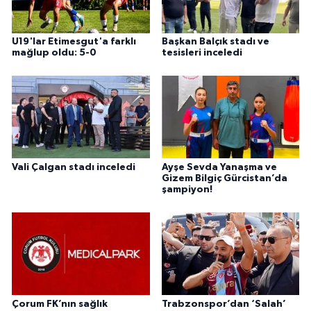
U19'lar Etimesgut'a farklı
Başkan Balçık stadı ve
mağlup oldu: 5-0
tesisleri inceledi
Vali Çalgan stadı inceledi
Ayşe Sevda Yanaşma ve
Gizem Bilgiç Gürcistan’da
şampiyon!
Çorum FK’nın sağlık
Trabzonspor’dan ‘Salah’