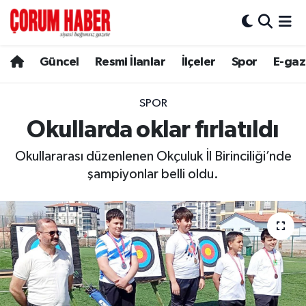
Güncel
Nöbetçi Eczaneler
Güncel
Resmi İlanlar
İlçeler
Spor
E-gaz
Spor
Hava Durumu
SPOR
Resmi İlanlar
Çorum Namaz Vakitleri
Okullarda oklar fırlatıldı
Okullararası düzenlenen Okçuluk İl Birinciliği’nde
Alaca
Trafik Durumu
şampiyonlar belli oldu.
Bayat
Süper Lig Puan Durumu ve Fikstür
Boğazkale
Tüm Manşetler
Dodurga
Son Dakika Haberleri
İskilip
Haber Arşivi