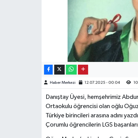
Kargı
Laçin
Mecitözü
Oğuzlar
Ortaköy
Haber Merkezi
12.07.2025 - 00:04
10
Osmancık
Danıştay Üyesi, hemşehrimiz Abdu
Sungurlu
Ortaokulu öğrencisi olan oğlu Oğ
Türkiye birincileri arasına adını ya
Uğurludağ
Çorumlu öğrencilerin LGS başarıların
Sağlık