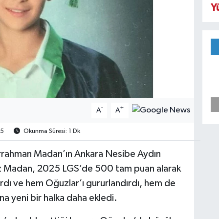
Y
-
+
A
A
5
Okunma Süresi: 1 Dk
rrahman Madan’ın Ankara Nesibe Aydın
uz Madan, 2025 LGS’de 500 tam puan alarak
zdırdı ve hem Oğuzlar’ı gururlandırdı, hem de
a yeni bir halka daha ekledi.