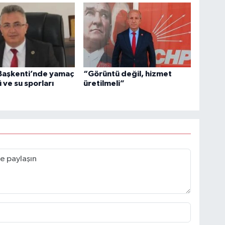
 Başkenti’nde yamaç
“Görüntü değil, hizmet
 ve su sporları
üretilmeli”