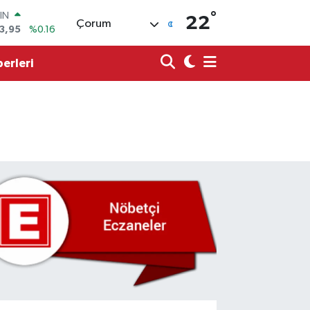
IN
°
22
Çorum
3,95
%0.16
R
006
%0.06
erleri
250
%0.02
İN
398
%0.2
 ALTIN
94
%0.32
00
8
%48