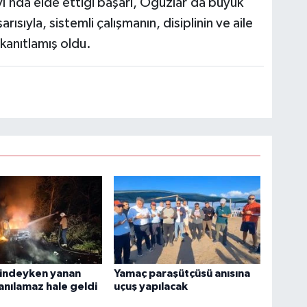
ı’nda elde ettiği başarı, Oğuzlar’da büyük
sıyla, sistemli çalışmanın, disiplinin ve aile
kanıtlamış oldu.
lindeyken yanan
Yamaç paraşütçüsü anısına
lanılamaz hale geldi
uçuş yapılacak