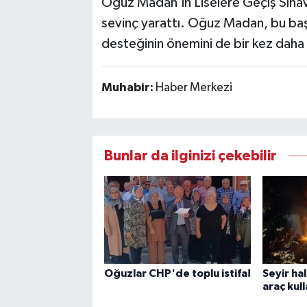
Oğuz Madan’ın Liselere Geçiş Sınav
sevinç yarattı. Oğuz Madan, bu başarı
desteğinin önemini de bir kez daha 
Muhabir:
Haber Merkezi
Bunlar da ilginizi çekebilir
Oğuzlar CHP'de toplu istifa!
Seyir ha
araç kul