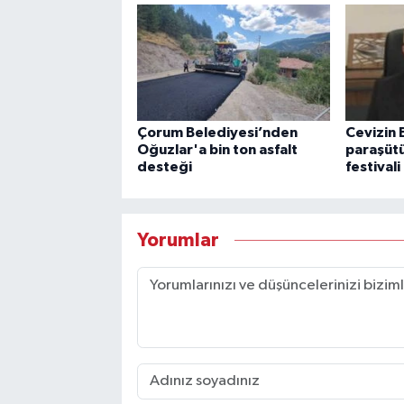
Çorum Belediyesi’nden
Cevizin
Oğuzlar'a bin ton asfalt
paraşütü
desteği
festivali
Yorumlar