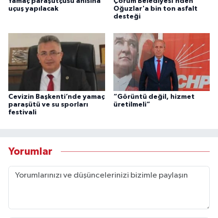
Yamaç paraşütçüsü anısına
Çorum Belediyesi’nden
uçuş yapılacak
Oğuzlar'a bin ton asfalt
desteği
Cevizin Başkenti’nde yamaç
“Görüntü değil, hizmet
paraşütü ve su sporları
üretilmeli”
festivali
Yorumlar