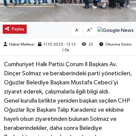
Kargı
Laçin
Paylaş
-
+
A
A
Mecitözü
Haber Merkezi
11.10.2025 - 12:12
25
Okunma Süresi:
1 Dk
Oğuzlar
Cumhuriyet Halk Partisi Çorum İl Başkanı Av.
Ortaköy
Dinçer Solmaz ve beraberindeki parti yöneticileri,
Oğuzlar Belediye Başkanı Mustafa Cebeci’yi
Osmancık
ziyaret ederek, çalışmalarla ilgili bilgi aldı.
Genel kurulla birlikte yeniden başkan seçilen CHP
Sungurlu
Oğuzlar İlçe Başkanı Talip Karadeniz ve ekibine
hayırlı olsun ziyaretinden bulunan Solmaz ve
Uğurludağ
beraberindekiler, daha sonra Belediye
Sağlık