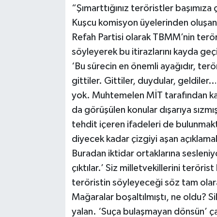
“Şımarttığınız teröristler başımıza çı
Kuşcu komisyon üyelerinden oluşan he
Refah Partisi olarak TBMM’nin terör
söyleyerek bu itirazlarını kayda geçi
‘Bu sürecin en önemli ayağıdır, terö
gittiler. Gittiler, duydular, geldile
yok. Muhtemelen MİT tarafından ka
da görüşülen konular dışarıya sızmışt
tehdit içeren ifadeleri de bulunmakt
diyecek kadar çizgiyi aşan açıklamal
Buradan iktidar ortaklarına sesleniy
çıktılar.’ Siz milletvekillerini teröri
teröristin söyleyeceği söz tam olara
Mağaralar boşaltılmıştı, ne oldu? Sil
yalan. ‘Suça bulaşmayan dönsün’ ça