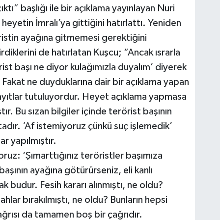
ktı” başlığı ile bir açıklama yayınlayan Nuri
yetin İmralı’ya gittiğini hatırlattı. Yeniden
istin ayağına gitmemesi gerektiğini
rdiklerini de hatırlatan Kuşcu; “Ancak ısrarla
rist başı ne diyor kulağımızla duyalım’ diyerek
r… Fakat ne duyduklarına dair bir açıklama yapan
yıtlar tutuluyordur. Heyet açıklama yapmasa
ır. Bu sızan bilgiler içinde terörist başının
adır. ‘Af istemiyoruz çünkü suç işlemedik’
ar yapılmıştır.
oruz: ‘Şımarttığınız teröristler başımıza
st başının ayağına götürürseniz, eli kanlı
k budur. Fesih kararı alınmıştı, ne oldu?
ahlar bırakılmıştı, ne oldu? Bunların hepsi
ğrısı da tamamen boş bir çağrıdır.