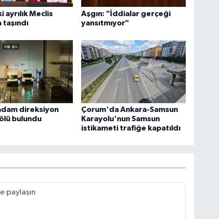
 ayrılık Meclis
Aşgın: "İddialar gerçeği
 taşındı
yansıtmıyor"
 adam direksiyon
Çorum'da Ankara-Samsun
ölü bulundu
Karayolu'nun Samsun
istikameti trafiğe kapatıldı