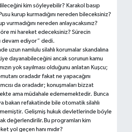
ileceğini kim söyleyebilir? Karakol basıp
Pusu kurup kurmadığını nereden bileceksiniz?
up vurmadığını nereden anlayacaksınız?
göre mi hareket edeceksiniz? Sürecin
sı devam ediyor” dedi.
nde uzun namlulu silahlı korumalar skandalına
 eskiye dayanabileceğini ancak sorunun kamu
mızın yok sayılması olduğunu anlatan Kuşcu;
mutanı oradadır fakat ne yapacağını
ımcısı da oradadır; konuşmaları bizzat
emekte ama müdahale edememektedir. Bunca
 bakan refakatinde bile otomatik silahlı
lmemiştir. Gelişmiş hukuk devletlerinde böyle
k değerlendirilir.Bu programları kim
ket yol geçen hanı mıdır?