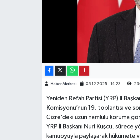
Kargı
Laçin
Mecitözü
Oğuzlar
Ortaköy
Haber Merkezi
05.12.2025 - 14:23
23
Osmancık
Yeniden Refah Partisi (YRP) İl Başka
Sungurlu
Komisyonu’nun 19. toplantısı ve so
Cizre’deki uzun namlulu koruma görün
Uğurludağ
YRP İl Başkanı Nuri Kuşcu, sürece yöne
kamuoyuyla paylaşarak hükümete ve i
Sağlık