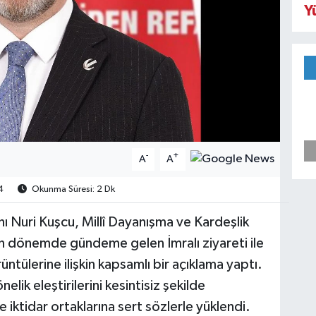
Y
-
+
A
A
4
Okunma Süresi: 2 Dk
nı Nuri Kuşcu, Millî Dayanışma ve Kardeşlik
n dönemde gündeme gelen İmralı ziyareti ile
tülerine ilişkin kapsamlı bir açıklama yaptı.
lik eleştirilerini kesintisiz şekilde
ktidar ortaklarına sert sözlerle yüklendi.