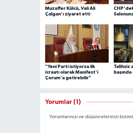
Muzaffer Külcü, Vali Ali
CHP'deki
Çalgan’ı ziyaret etti
Salonuna
"Yeni Parti istiyorsa ilk
Talihsiz
icraatı olarak Manifest'i
başında 
Çorum'a getirebilir"
Yorumlar (1)