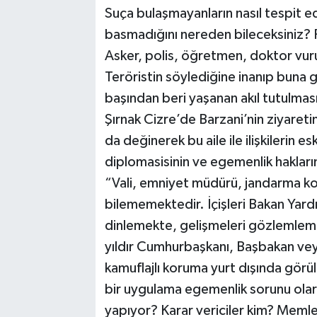
Suça bulaşmayanların nasıl tespit ed
basmadığını nereden bileceksiniz? 
Asker, polis, öğretmen, doktor vur
Teröristin söylediğine inanıp buna 
başından beri yaşanan akıl tutulma
Şırnak Cizre’de Barzani’nin ziyareti
da değinerek bu aile ile ilişkilerin
diplomasisinin ve egemenlik hakları
“Vali, emniyet müdürü, jandarma ko
bilememektedir. İçişleri Bakan Yard
dinlemekte, gelişmeleri gözleml
yıldır Cumhurbaşkanı, Başbakan veya
kamuflajlı koruma yurt dışında görü
bir uygulama egemenlik sorunu olara
yapıyor? Karar vericiler kim? Memle