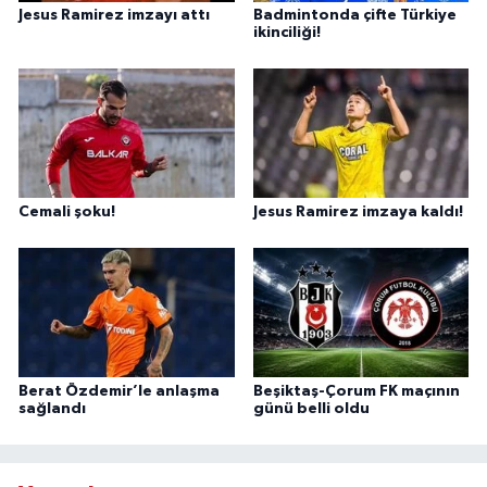
Jesus Ramirez imzayı attı
Badmintonda çifte Türkiye
ikinciliği!
Cemali şoku!
Jesus Ramirez imzaya kaldı!
Berat Özdemir’le anlaşma
Beşiktaş-Çorum FK maçının
sağlandı
günü belli oldu