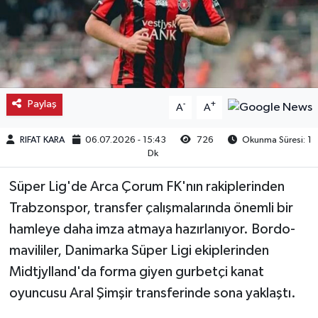
Kargı
Laçin
Mecitözü
Paylaş
-
+
A
A
Oğuzlar
RIFAT KARA
06.07.2026 - 15:43
726
Okunma Süresi: 1
Dk
Ortaköy
Süper Lig'de Arca Çorum FK'nın rakiplerinden
Osmancık
Trabzonspor, transfer çalışmalarında önemli bir
hamleye daha imza atmaya hazırlanıyor. Bordo-
Sungurlu
mavililer, Danimarka Süper Ligi ekiplerinden
Midtjylland'da forma giyen gurbetçi kanat
Uğurludağ
oyuncusu Aral Şimşir transferinde sona yaklaştı.
Sağlık