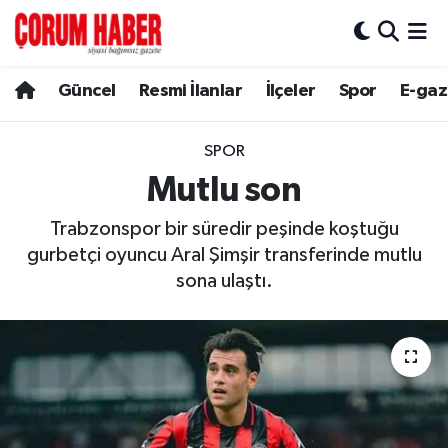
Güncel
Nöbetçi Eczaneler
Güncel
Resmi İlanlar
İlçeler
Spor
E-gaz
Spor
Hava Durumu
SPOR
Resmi İlanlar
Çorum Namaz Vakitleri
Mutlu son
Trabzonspor bir süredir peşinde koştuğu
Alaca
Trafik Durumu
gurbetçi oyuncu Aral Şimşir transferinde mutlu
Bayat
Süper Lig Puan Durumu ve Fikstür
sona ulaştı.
Boğazkale
Tüm Manşetler
Dodurga
Son Dakika Haberleri
İskilip
Haber Arşivi