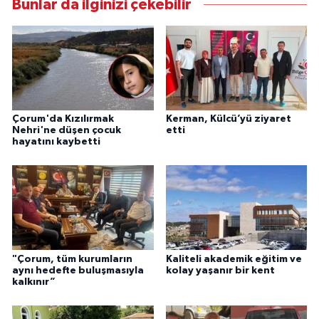
Bunlar da ilginizi çekebilir
Çorum'da Kızılırmak
Kerman, Külcü’yü ziyaret
Nehri'ne düşen çocuk
etti
hayatını kaybetti
"Çorum, tüm kurumların
Kaliteli akademik eğitim ve
aynı hedefte buluşmasıyla
kolay yaşanır bir kent
kalkınır”