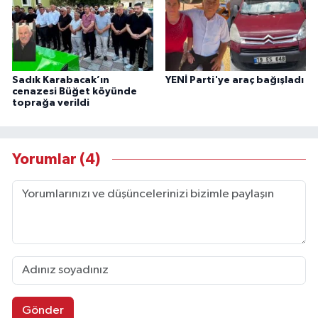
Sadık Karabacak’ın
YENİ Parti'ye araç bağışladı
cenazesi Büğet köyünde
toprağa verildi
Yorumlar (4)
Gönder