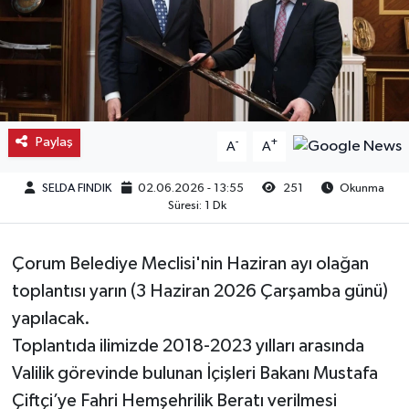
Kargı
Laçin
Mecitözü
Paylaş
-
+
A
A
Oğuzlar
SELDA FINDIK
02.06.2026 - 13:55
251
Okunma
Süresi: 1 Dk
Ortaköy
Çorum Belediye Meclisi'nin Haziran ayı olağan
Osmancık
toplantısı yarın (3 Haziran 2026 Çarşamba günü)
Sungurlu
yapılacak.
Toplantıda ilimizde 2018-2023 yılları arasında
Uğurludağ
Valilik görevinde bulunan İçişleri Bakanı Mustafa
Çiftçi’ye Fahri Hemşehrilik Beratı verilmesi
Sağlık