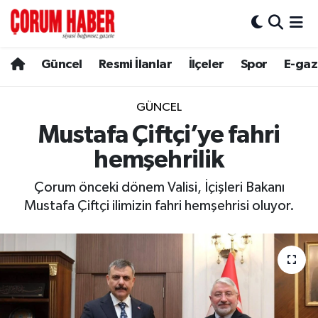
Güncel
Nöbetçi Eczaneler
Güncel
Resmi İlanlar
İlçeler
Spor
E-gaz
Spor
Hava Durumu
GÜNCEL
Resmi İlanlar
Çorum Namaz Vakitleri
Mustafa Çiftçi’ye fahri
hemşehrilik
Alaca
Trafik Durumu
Çorum önceki dönem Valisi, İçişleri Bakanı
Bayat
Süper Lig Puan Durumu ve Fikstür
Mustafa Çiftçi ilimizin fahri hemşehrisi oluyor.
Boğazkale
Tüm Manşetler
Dodurga
Son Dakika Haberleri
İskilip
Haber Arşivi