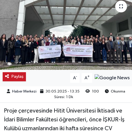
Kargı
Laçin
Mecitözü
Oğuzlar
Ortaköy
Paylaş
-
+
A
A
Osmancık
Haber Merkezi
30.05.2025 - 13:35
100
Okunma
Süresi: 1 Dk
Sungurlu
Proje çerçevesinde Hitit Üniversitesi İktisadi ve
Uğurludağ
İdari Bilimler Fakültesi öğrencileri, önce İŞKUR-İş
Kulübü uzmanlarından iki hafta süresince CV
Sağlık