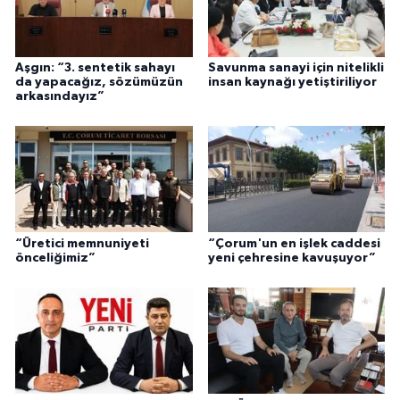
Aşgın: “3. sentetik sahayı
Savunma sanayi için nitelikli
da yapacağız, sözümüzün
insan kaynağı yetiştiriliyor
arkasındayız”
“Üretici memnuniyeti
“Çorum'un en işlek caddesi
önceliğimiz”
yeni çehresine kavuşuyor”