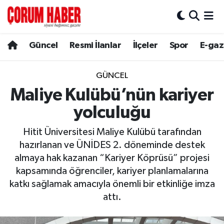
Güncel
Nöbetçi Eczaneler
Güncel
Resmi İlanlar
İlçeler
Spor
E-gaz
Spor
Hava Durumu
GÜNCEL
Resmi İlanlar
Çorum Namaz Vakitleri
Maliye Kulübü’nün kariyer
yolculuğu
Alaca
Trafik Durumu
Hitit Üniversitesi Maliye Kulübü tarafından
Bayat
Süper Lig Puan Durumu ve Fikstür
hazırlanan ve ÜNİDES 2. döneminde destek
almaya hak kazanan “Kariyer Köprüsü” projesi
Boğazkale
Tüm Manşetler
kapsamında öğrenciler, kariyer planlamalarına
katkı sağlamak amacıyla önemli bir etkinliğe imza
Dodurga
Son Dakika Haberleri
attı.
İskilip
Haber Arşivi