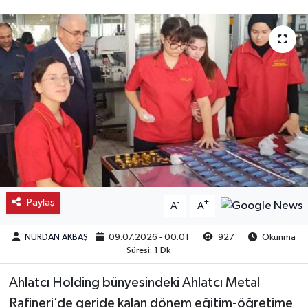
Kargı
Laçin
Mecitözü
Oğuzlar
Ortaköy
Osmancık
Paylaş
-
+
A
A
Sungurlu
NURDAN AKBAŞ
09.07.2026 - 00:01
927
Okunma
Süresi: 1 Dk
Uğurludağ
Ahlatcı Holding bünyesindeki Ahlatcı Metal
Rafineri’de geride kalan dönem eğitim-öğretime
Sağlık