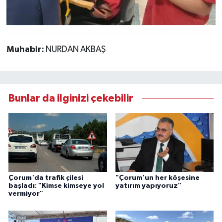
Muhabir:
NURDAN AKBAŞ
Bunlar da ilginizi çekebilir
Çorum'da trafik çilesi
"Çorum'un her köşesine
başladı: "Kimse kimseye yol
yatırım yapıyoruz"
vermiyor"