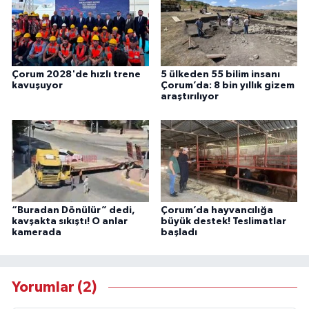
Çorum 2028'de hızlı trene
5 ülkeden 55 bilim insanı
kavuşuyor
Çorum’da: 8 bin yıllık gizem
araştırılıyor
“Buradan Dönülür” dedi,
Çorum’da hayvancılığa
kavşakta sıkıştı! O anlar
büyük destek! Teslimatlar
kamerada
başladı
Yorumlar (2)