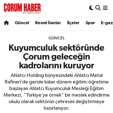
Güncel
Nöbetçi Eczaneler
Güncel
Resmi İlanlar
İlçeler
Spor
E-gaz
Spor
Hava Durumu
GÜNCEL
Resmi İlanlar
Çorum Namaz Vakitleri
Kuyumculuk sektöründe
Çorum geleceğin
Alaca
Trafik Durumu
kadrolarını kuruyor
Bayat
Süper Lig Puan Durumu ve Fikstür
Ahlatcı Holding bünyesindeki Ahlatcı Metal
Rafineri’de geride kalan dönem eğitim-öğretime
Boğazkale
Tüm Manşetler
başlayan Ahlatcı Kuyumculuk Mesleği Eğitim
Merkezi, “Türkiye’ye örnek” bir meslek edindirme
Dodurga
Son Dakika Haberleri
okulu olarak sektörün çehresini değiştirmeye
hazırlanıyor.
İskilip
Haber Arşivi