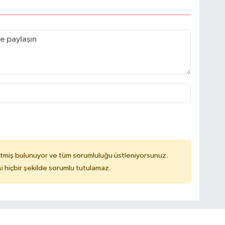
tmiş bulunuyor ve tüm sorumluluğu üstleniyorsunuz.
hiçbir şekilde sorumlu tutulamaz.