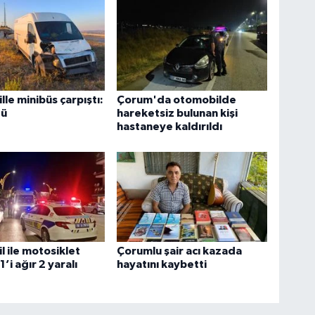
le minibüs çarpıştı:
Çorum'da otomobilde
dü
hareketsiz bulunan kişi
hastaneye kaldırıldı
 ile motosiklet
Çorumlu şair acı kazada
1’i ağır 2 yaralı
hayatını kaybetti