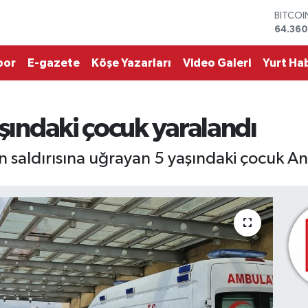
64.360
DOLAR
47,714
EURO
por
E-gazete
Köşe Yazarları
Video Galeri
Yurt Hab
55,031
STERLİ
64,24
GRAM 
6574.8
aşındaki çocuk yaralandı
BİST10
13.887
 saldırısına uğrayan 5 yaşındaki çocuk Ank