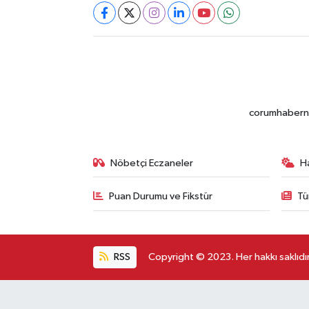
corumhabernet
Nöbetçi Eczaneler
H
Puan Durumu ve Fikstür
Tü
RSS
Copyright © 2023. Her hakkı saklıdır