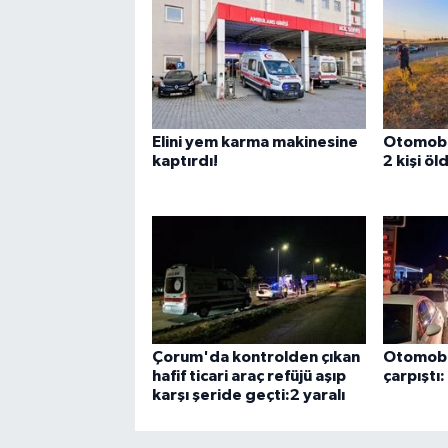
Elini yem karma makinesine
Otomobil
kaptırdı!
2 kişi öl
Çorum'da kontrolden çıkan
Otomobil
hafif ticari araç refüjü aşıp
çarpıştı: 
karşı şeride geçti:2 yaralı