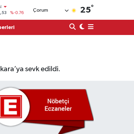
,53
%-0.76
°
25
Çorum
3
%0.16
erleri
7
%-0.02
N
63
%0.07
ALTIN
1
%1.44
0
%64
ara’ya sevk edildi.