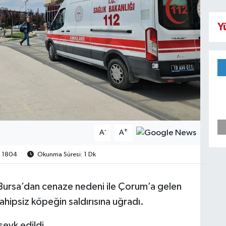
Y
-
+
A
A
1804
Okunma Süresi: 1 Dk
kte Bursa’dan cenaze nedeni ile Çorum’a gelen
ahipsiz köpeğin saldırısına uğradı.
sevk edildi.