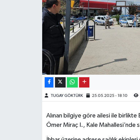
Kargı
Laçin
Mecitözü
Oğuzlar
Ortaköy
Osmancık
TUGAY GÖKTÜRK
25.05.2025 - 18:10
Sungurlu
Alınan bilgiye göre ailesi ile birli
Uğurludağ
Ömer Miraç I., Kale Mahallesi’nde s
Sağlık
İhbar üzerine adrese sağlık ekipleri 