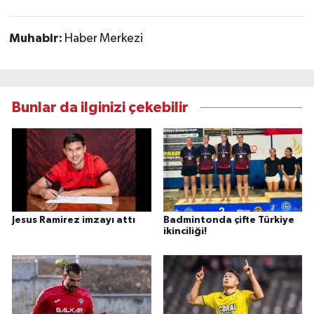
Muhabir:
Haber Merkezi
Bunlar da ilginizi çekebilir
Jesus Ramirez imzayı attı
Badmintonda çifte Türkiye
ikinciliği!