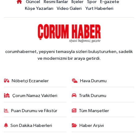
Güncel
Resmi İlanlar
İlçeler
Spor
E-gazete
Köşe Yazarları
Video Galeri
Yurt Haberleri
corumhabernet, yepyeni temasıyla sizleri buluştururken, sadelik
ve modernizmi bir araya getirdi.
Nöbetçi Eczaneler
Hava Durumu
Çorum Namaz Vakitleri
Trafik Durumu
Puan Durumu ve Fikstür
Tüm Manşetler
Son Dakika Haberleri
Haber Arşivi