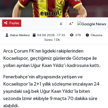
Kargı
Laçin
Paylaş
-
+
A
A
Mecitözü
Haber Merkezi
04.06.2026 - 17:35
576
Okunma
Süresi: 1 Dk
Oğuzlar
Arca Çorum FK’nın ligdeki rakiplerinden
Ortaköy
Kocaelispor, geçtiğimiz günlerde Göztepe ile
yolları ayrılan Uğur Kaan Yıldız’ı kadrosuna kattı.
Osmancık
Fenerbahçe’nin altyapısında yetişen ve
Sungurlu
Kocaelispor’la 2+1 yıllık sözleşme imzalayan 24
yaşındaki sağ bek Uğur Kaan Yıldız’la biten
Uğurludağ
sezonda İzmir ekibiyle 9 maçta 70 dakika süre
alabildi.
Sağlık