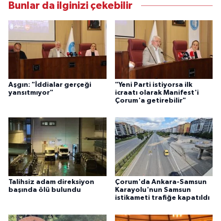
Bunlar da ilginizi çekebilir
Aşgın: "İddialar gerçeği
"Yeni Parti istiyorsa ilk
yansıtmıyor"
icraatı olarak Manifest'i
Çorum'a getirebilir"
Talihsiz adam direksiyon
Çorum'da Ankara-Samsun
başında ölü bulundu
Karayolu'nun Samsun
istikameti trafiğe kapatıldı