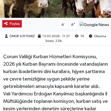
Kargı
Laçin
Paylaş
-
+
A
A
Mecitözü
ÖMÜR SOYTEMİZ
13.05.2026 - 11:37
74
Okunma
Süresi: 2 Dk
Oğuzlar
Çorum Valiliği Kurban Hizmetleri Komisyonu,
Ortaköy
2026 yılı Kurban Bayramı öncesinde vatandaşların
kurban ibadetlerini dini kurallara, hijyen şartlarına
Osmancık
ve çevre temizliğine uygun şekilde yerine
Sungurlu
getirebilmeleri amacıyla kapsamlı kararlar aldı.
Vali Yardımcısı Erdoğan Kanyılmaz başkanlığında İl
Uğurludağ
Müftülüğünde toplanan komisyon, kurban satış ve
kesim yerlerinden denetim süreçlerine kadar
Sağlık