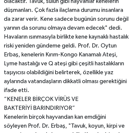
olacaktır. Tavuk, sülün gibi hayvanlar kenelerin
düşmanları. Çok fazla ilaçlama durumu insanlara
da zarar verir. Kene sadece bugünün sorunu değil
yarının da sorunu olmaya devam edecek" dedi.
Havaların ısınmasıyla birlikte kene kaynaklı hastalık
riski yeniden gündeme geldi. Prof. Dr. Oytun
Erbaş, kenelerin Kırım-Kongo Kanamalı Ateşi,
Lyme hastalığı ve Q ateşi gibi çeşitli hastalıkların
taşıyıcısı olabildiğini belirterek, özellikle yaz
aylarında vatandaşların dikkatli olması gerektiğini
ifade etti.
“KENELER BİRÇOK VİRÜS VE
BAKTERİYİ BARINDIRIYOR”
Kenelerin birçok hayvandan kan emdiğini
söyleyen Prof. Dr. Erbaş, "Tavuk, koyun, kirpi ve