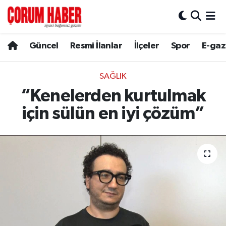
Güncel
Nöbetçi Eczaneler
Güncel
Resmi İlanlar
İlçeler
Spor
E-gaz
Spor
Hava Durumu
SAĞLIK
Resmi İlanlar
Çorum Namaz Vakitleri
“Kenelerden kurtulmak
için sülün en iyi çözüm”
Alaca
Trafik Durumu
Bayat
Süper Lig Puan Durumu ve Fikstür
Boğazkale
Tüm Manşetler
Dodurga
Son Dakika Haberleri
İskilip
Haber Arşivi