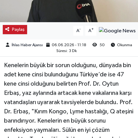
Kargı
Laçin
Paylaş
-
+
A
A
Mecitözü
İhlas Haber Ajansı
06.06.2026 - 11:18
50
Okunma
Süresi: 3 Dk
Oğuzlar
Kenelerin büyük bir sorun olduğunu, dünyada bin
Ortaköy
adet kene cinsi bulunduğunu Türkiye’de ise 47
kene cinsi olduğunu belirten Prof. Dr. Oytun
Osmancık
Erbaş, yaz aylarında artacak kene vakalarına karşı
vatandaşları uyararak tavsiyelerde bulundu. Prof.
Sungurlu
Dr. Erbaş, "Kırım Kongo, Lyme hastalığı, Q ateşini
barındırıyor. Kenelerin en büyük sorunu
Uğurludağ
enfeksiyon yaymaları. Sülün en iyi çözüm
Sağlık