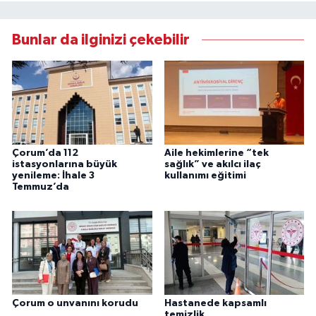
Bunlar da ilginizi çekebilir
Çorum’da 112
Aile hekimlerine “tek
istasyonlarına büyük
sağlık” ve akılcı ilaç
yenileme: İhale 3
kullanımı eğitimi
Temmuz’da
Çorum o unvanını korudu
Hastanede kapsamlı
temizlik