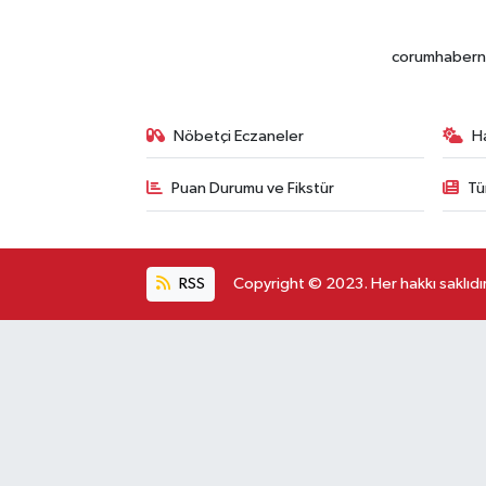
corumhabernet
Nöbetçi Eczaneler
H
Puan Durumu ve Fikstür
Tü
RSS
Copyright © 2023. Her hakkı saklıdır