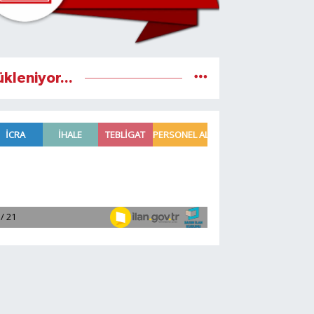
ükleniyor...