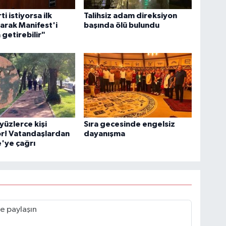
ti istiyorsa ilk
Talihsiz adam direksiyon
larak Manifest'i
başında ölü bulundu
getirebilir"
yüzlerce kişi
Sıra gecesinde engelsiz
or! Vatandaşlardan
dayanışma
'ye çağrı