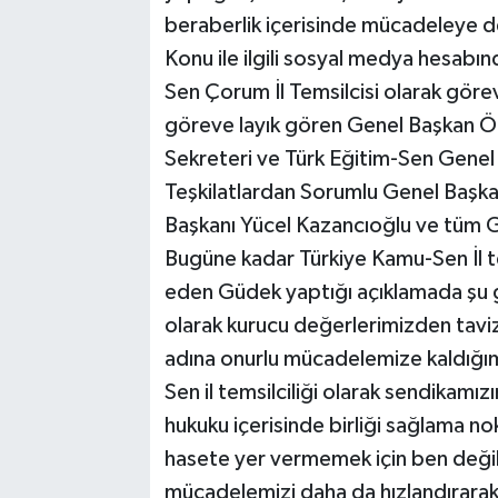
beraberlik içerisinde mücadeleye de
Konu ile ilgili sosyal medya hesabı
Sen Çorum İl Temsilcisi olarak görev
göreve layık gören Genel Başkan Ö
Sekreteri ve Türk Eğitim-Sen Genel
Teşkilatlardan Sorumlu Genel Başk
Başkanı Yücel Kazancıoğlu ve tüm G
Bugüne kadar Türkiye Kamu-Sen İl te
eden Güdek yaptığı açıklamada şu 
olarak kurucu değerlerimizden tav
adına onurlu mücadelemize kaldığ
Sen il temsilciliği olarak sendikamız
hukuku içerisinde birliği sağlama n
hasete yer vermemek için ben değil 
mücadelemizi daha da hızlandırara