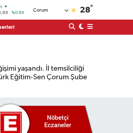
2,05
%0.69
°
R
28
Çorum
06
%0.06
50
%0.02
erleri
N
98
%0.2
ALTIN
4
%0.32
00
%48
mi yaşandı. İl temsilciliği
Türk Eğitim-Sen Çorum Şube