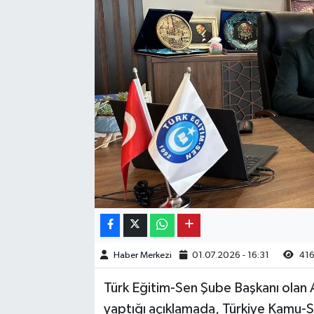
Kargı
Laçin
Mecitözü
Oğuzlar
Ortaköy
Osmancık
Sungurlu
Haber Merkezi
01.07.2026 - 16:31
41
Uğurludağ
Türk Eğitim-Sen Şube Başkanı olan
yaptığı açıklamada, Türkiye Kamu-Sen
Sağlık