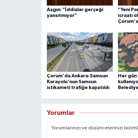
Aşgın: "İddialar gerçeği
"Yeni Par
yansıtmıyor"
icraatı o
Çorum'a 
Çorum'da Ankara-Samsun
Her gün 
Karayolu'nun Samsun
kullanıy
istikameti trafiğe kapatıldı
Belediye
Yorumlar