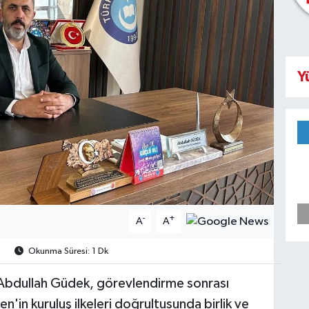
Y
-
+
A
A
6
Okunma Süresi: 1 Dk
 Abdullah Güdek, görevlendirme sonrası
'in kuruluş ilkeleri doğrultusunda birlik ve