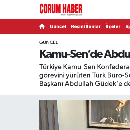
Güncel
Nöbetçi Eczaneler
Güncel
Resmi İlanlar
İlçeler
S
Spor
Hava Durumu
GÜNCEL
Kamu-Sen’de Abdull
Resmi İlanlar
Çorum Namaz Vakitleri
Türkiye Kamu-Sen Konfederasyo
Alaca
Trafik Durumu
görevini yürüten Türk Büro-
Bayat
Süper Lig Puan Durumu ve Fikstür
Başkanı Abdullah Güdek'e de
Boğazkale
Tüm Manşetler
Dodurga
Son Dakika Haberleri
İskilip
Haber Arşivi