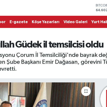
64.60
DOLA
47,60
EURO
55,02
por
E-gazete
Köşe Yazarları
Video Galeri
Yurt Hab
STERLİ
64,23
GRAM 
6513.9
ah Güdek il temsilcisi oldu
BİST1
13.768
nu Çorum İl Temsilciliği'nde bayrak değişi
Sen Şube Başkanı Emir Dağasan, görevini 
vretti.