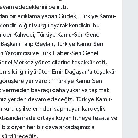
vam edeceklerini belirtti.
ndan bir açıklama yapan Güdek, Türkiye Kamu-
lendirildiğini vurgulayarak kendisini bu
nder Kahveci, Türkiye Kamu-Sen Genel
 Başkanı Talip Geylan, Türkiye Kamu-Sen
an Yardımcısı ve Türk Haber-Sen Genel
enel Merkez yöneticilerine teşekkür etti.
msilciliğini yürüten Emir Dağaşan’a teşekkür
görüşlere yer verdi: “Türkiye Kamu-Sen
iz vermeden bayrağı daha yukarıya taşımak
ımız yerden devam edeceğiz. Türkiye Kamu-
ın kuruluş ilkelerinden sapmayan kardeşlik
oktasında irade ortaya koyan fitneye fesata ve
biz diyen her bir dava arkadaşımızla
k sürdüreceğiz.