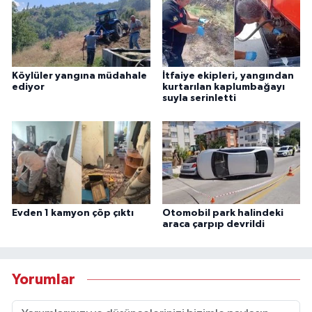
Köylüler yangına müdahale
İtfaiye ekipleri, yangından
ediyor
kurtarılan kaplumbağayı
suyla serinletti
Evden 1 kamyon çöp çıktı
Otomobil park halindeki
araca çarpıp devrildi
Yorumlar