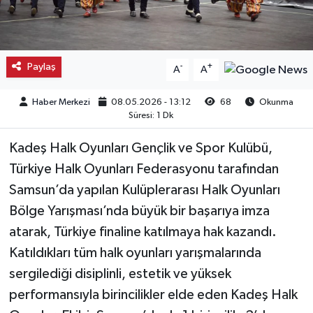
Kargı
Laçin
Paylaş
-
+
A
A
Mecitözü
Haber Merkezi
08.05.2026 - 13:12
68
Okunma
Süresi: 1 Dk
Oğuzlar
Kadeş Halk Oyunları Gençlik ve Spor Kulübü,
Ortaköy
Türkiye Halk Oyunları Federasyonu tarafından
Samsun’da yapılan Kulüplerarası Halk Oyunları
Osmancık
Bölge Yarışması’nda büyük bir başarıya imza
atarak, Türkiye finaline katılmaya hak kazandı.
Sungurlu
Katıldıkları tüm halk oyunları yarışmalarında
sergilediği disiplinli, estetik ve yüksek
Uğurludağ
performansıyla birincilikler elde eden Kadeş Halk
Sağlık