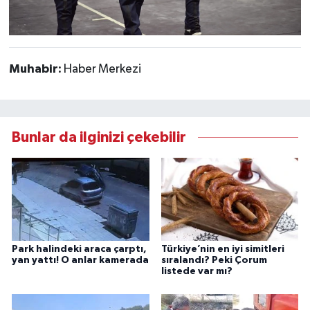
Muhabir:
Haber Merkezi
Bunlar da ilginizi çekebilir
Park halindeki araca çarptı,
Türkiye’nin en iyi simitleri
yan yattı! O anlar kamerada
sıralandı? Peki Çorum
listede var mı?