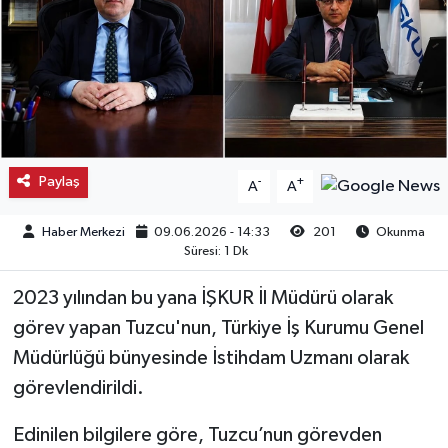
Kargı
Laçin
Mecitözü
Paylaş
-
+
A
A
Oğuzlar
Haber Merkezi
09.06.2026 - 14:33
201
Okunma
Ortaköy
Süresi: 1 Dk
Osmancık
2023 yılından bu yana İŞKUR İl Müdürü olarak
görev yapan Tuzcu'nun, Türkiye İş Kurumu Genel
Sungurlu
Müdürlüğü bünyesinde İstihdam Uzmanı olarak
görevlendirildi.
Uğurludağ
Edinilen bilgilere göre, Tuzcu’nun görevden
Sağlık