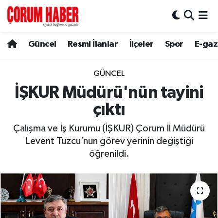
Güncel
Nöbetçi Eczaneler
Güncel
Resmi İlanlar
İlçeler
Spor
E-gaz
Spor
Hava Durumu
GÜNCEL
Resmi İlanlar
Çorum Namaz Vakitleri
İŞKUR Müdürü'nün tayini
çıktı
Alaca
Trafik Durumu
Çalışma ve İş Kurumu (İŞKUR) Çorum İl Müdürü
Bayat
Süper Lig Puan Durumu ve Fikstür
Levent Tuzcu’nun görev yerinin değiştiği
öğrenildi.
Boğazkale
Tüm Manşetler
Dodurga
Son Dakika Haberleri
İskilip
Haber Arşivi