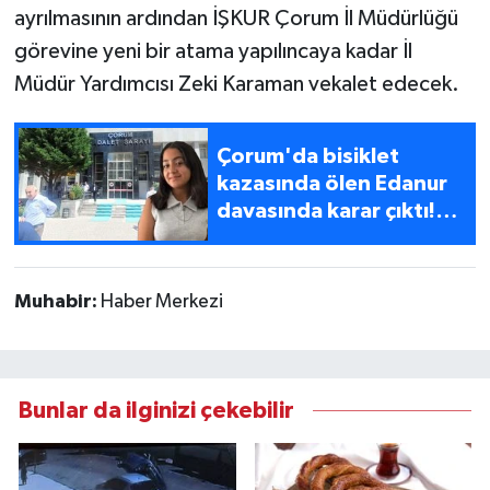
ayrılmasının ardından İŞKUR Çorum İl Müdürlüğü
görevine yeni bir atama yapılıncaya kadar İl
Müdür Yardımcısı Zeki Karaman vekalet edecek.
Çorum'da bisiklet
kazasında ölen Edanur
davasında karar çıktı!
Aile gözyaşlarına
boğuldu
Muhabir:
Haber Merkezi
Bunlar da ilginizi çekebilir