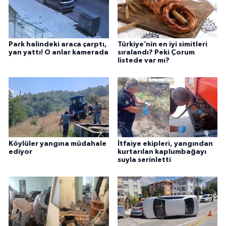
Park halindeki araca çarptı,
Türkiye’nin en iyi simitleri
yan yattı! O anlar kamerada
sıralandı? Peki Çorum
listede var mı?
Köylüler yangına müdahale
İtfaiye ekipleri, yangından
ediyor
kurtarılan kaplumbağayı
suyla serinletti