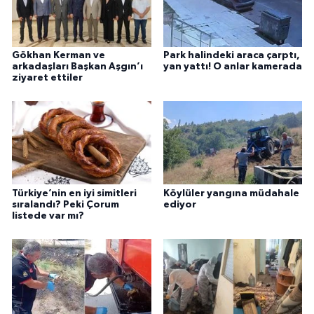
Gökhan Kerman ve
Park halindeki araca çarptı,
arkadaşları Başkan Aşgın’ı
yan yattı! O anlar kamerada
ziyaret ettiler
Türkiye’nin en iyi simitleri
Köylüler yangına müdahale
sıralandı? Peki Çorum
ediyor
listede var mı?