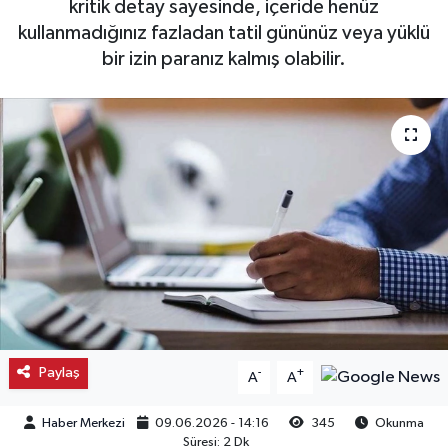
kritik detay sayesinde, içeride henüz
kullanmadığınız fazladan tatil gününüz veya yüklü
Kargı
bir izin paranız kalmış olabilir.
Laçin
Mecitözü
Oğuzlar
Ortaköy
Osmancık
Sungurlu
Paylaş
-
+
A
A
Uğurludağ
Haber Merkezi
09.06.2026 - 14:16
345
Okunma
Sağlık
Süresi: 2 Dk