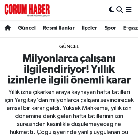
Güncel
Nöbetçi Eczaneler
Güncel
Resmi İlanlar
İlçeler
Spor
E-gaz
Spor
Hava Durumu
GÜNCEL
Resmi İlanlar
Çorum Namaz Vakitleri
Milyonlarca çalışanı
ilgilendiriyor! Yıllık
Alaca
Trafik Durumu
izinlerle ilgili önemli karar
Bayat
Süper Lig Puan Durumu ve Fikstür
Yıllık izne çıkarken araya kaynayan hafta tatilleri
için Yargıtay'dan milyonlarca çalışanı sevindirecek
Boğazkale
Tüm Manşetler
emsal bir karar geldi. Yüksek Mahkeme, yıllık izin
dönemine denk gelen hafta tatillerinin izin
Dodurga
Son Dakika Haberleri
süresinden kesinlikle düşülemeyeceğine
hükmetti. Çoğu işyerinde yanlış uygulanan bu
İskilip
Haber Arşivi