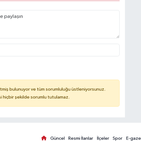
tmiş bulunuyor ve tüm sorumluluğu üstleniyorsunuz.
hiçbir şekilde sorumlu tutulamaz.
Güncel
Resmi İlanlar
İlçeler
Spor
E-gaze