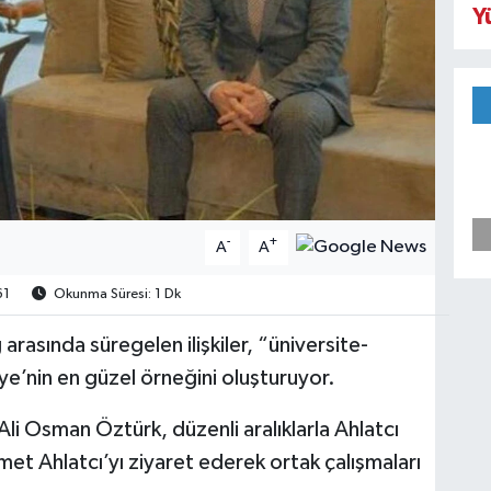
Y
-
+
A
A
61
Okunma Süresi: 1 Dk
 arasında süregelen ilişkiler, “üniversite-
kiye’nin en güzel örneğini oluşturuyor.
Ali Osman Öztürk, düzenli aralıklarla Ahlatcı
t Ahlatcı’yı ziyaret ederek ortak çalışmaları