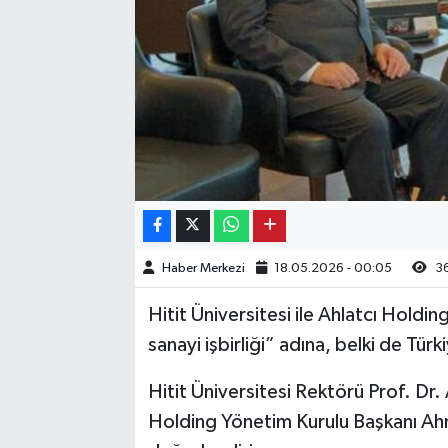
Kargı
Laçin
Mecitözü
Oğuzlar
Ortaköy
Haber Merkezi
18.05.2026 - 00:05
3
Osmancık
Hitit Üniversitesi ile Ahlatcı Holding
Sungurlu
sanayi işbirliği” adına, belki de Tür
Hitit Üniversitesi Rektörü Prof. Dr. 
Uğurludağ
Holding Yönetim Kurulu Başkanı Ahme
Sağlık