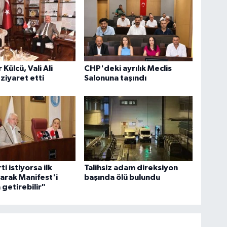
Külcü, Vali Ali
CHP'deki ayrılık Meclis
 ziyaret etti
Salonuna taşındı
ti istiyorsa ilk
Talihsiz adam direksiyon
larak Manifest'i
başında ölü bulundu
getirebilir"