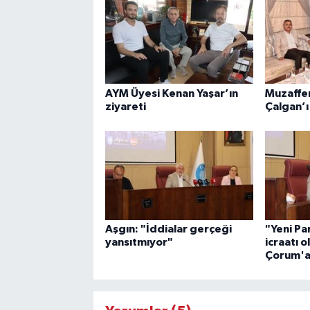
AYM Üyesi Kenan Yaşar’ın
Muzaffer 
ziyareti
Çalgan’ı
Aşgın: "İddialar gerçeği
"Yeni Par
yansıtmıyor"
icraatı o
Çorum'a 