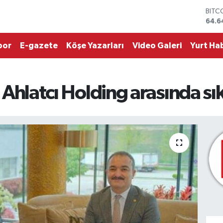
64.6
DOL
47,6
EUR
por
E-gazete
Köşe Yazarları
Video Galeri
Yurt Hab
55,
STER
64,2
GRAM
6500
e Ahlatcı Holding arasında sıkı
BİST
13.7