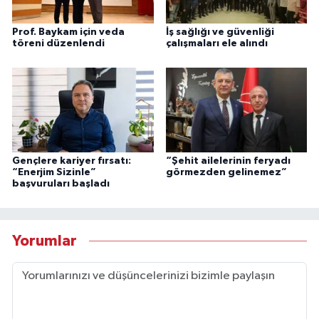
Prof. Baykam için veda
İş sağlığı ve güvenliği
töreni düzenlendi
çalışmaları ele alındı
Gençlere kariyer fırsatı:
“Şehit ailelerinin feryadı
“Enerjim Sizinle”
görmezden gelinemez”
başvuruları başladı
Yorumlar