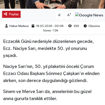
Kargı
Paylaş
-
+
A
A
Laçin
Haber Merkezi
18.05.2026 - 00:08
399
Okunma
Süresi: 1 Dk
Mecitözü
Eczacılık Günü nedeniyle düzenlenen gecede,
Oğuzlar
Ecz. Naciye Sarı, meslekte 50. yıl onurunu
yaşadı.
Ortaköy
Naciye Sarı’nın, 50. yıl plaketini önceki Çorum
Osmancık
Eczacı Odası Başkanı Sönmez Çalışkan’ın elinden
Sungurlu
alırken, son derece duygulandığı gözlendi.
Sinem ve Merve Sarı da, annelerinin bu güzel
Uğurludağ
anına gururla tanıklık ettiler.
Sağlık