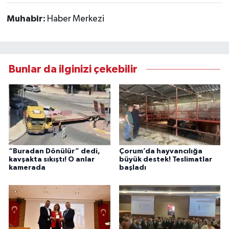
Muhabir:
Haber Merkezi
Bunlar da ilginizi çekebilir
“Buradan Dönülür” dedi,
Çorum’da hayvancılığa
kavşakta sıkıştı! O anlar
büyük destek! Teslimatlar
kamerada
başladı