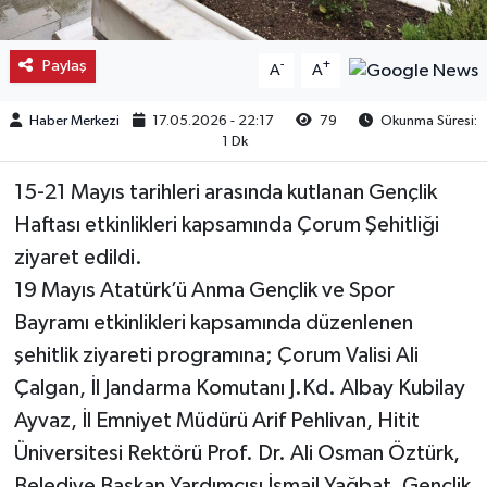
Kargı
Paylaş
-
+
A
A
Laçin
Haber Merkezi
17.05.2026 - 22:17
79
Okunma Süresi:
1 Dk
Mecitözü
15-21 Mayıs tarihleri arasında kutlanan Gençlik
Oğuzlar
Haftası etkinlikleri kapsamında Çorum Şehitliği
ziyaret edildi.
Ortaköy
19 Mayıs Atatürk’ü Anma Gençlik ve Spor
Osmancık
Bayramı etkinlikleri kapsamında düzenlenen
şehitlik ziyareti programına; Çorum Valisi Ali
Sungurlu
Çalgan, İl Jandarma Komutanı J.Kd. Albay Kubilay
Ayvaz, İl Emniyet Müdürü Arif Pehlivan, Hitit
Uğurludağ
Üniversitesi Rektörü Prof. Dr. Ali Osman Öztürk,
Sağlık
Belediye Başkan Yardımcısı İsmail Yağbat, Gençlik