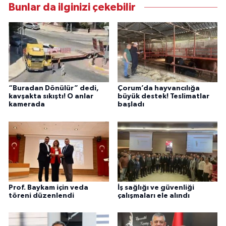
Bunlar da ilginizi çekebilir
“Buradan Dönülür” dedi,
Çorum’da hayvancılığa
kavşakta sıkıştı! O anlar
büyük destek! Teslimatlar
kamerada
başladı
Prof. Baykam için veda
İş sağlığı ve güvenliği
töreni düzenlendi
çalışmaları ele alındı