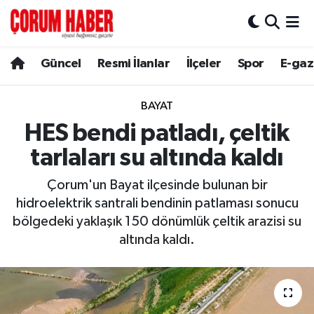
Güncel
Nöbetçi Eczaneler
Güncel
Resmi İlanlar
İlçeler
Spor
E-gaz
Spor
Hava Durumu
BAYAT
Resmi İlanlar
Çorum Namaz Vakitleri
HES bendi patladı, çeltik
tarlaları su altında kaldı
Alaca
Trafik Durumu
Çorum'un Bayat ilçesinde bulunan bir
Bayat
Süper Lig Puan Durumu ve Fikstür
hidroelektrik santrali bendinin patlaması sonucu
bölgedeki yaklaşık 150 dönümlük çeltik arazisi su
Boğazkale
Tüm Manşetler
altında kaldı.
Dodurga
Son Dakika Haberleri
İskilip
Haber Arşivi