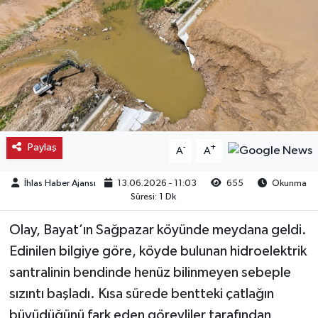
Kargı
Laçin
Mecitözü
Oğuzlar
Paylaş
-
+
A
A
Ortaköy
İhlas Haber Ajansı
13.06.2026 - 11:03
655
Okunma
Süresi: 1 Dk
Osmancık
Olay, Bayat’ın Sağpazar köyünde meydana geldi.
Sungurlu
Edinilen bilgiye göre, köyde bulunan hidroelektrik
santralinin bendinde henüz bilinmeyen sebeple
Uğurludağ
sızıntı başladı. Kısa sürede bentteki çatlağın
büyüdüğünü fark eden görevliler tarafından
Sağlık