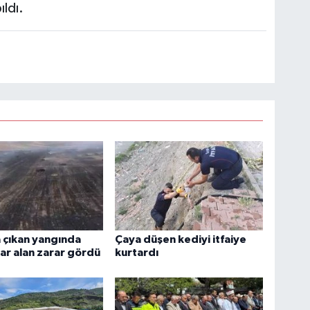
ldı.
 çıkan yangında
Çaya düşen kediyi itfaiye
r alan zarar gördü
kurtardı