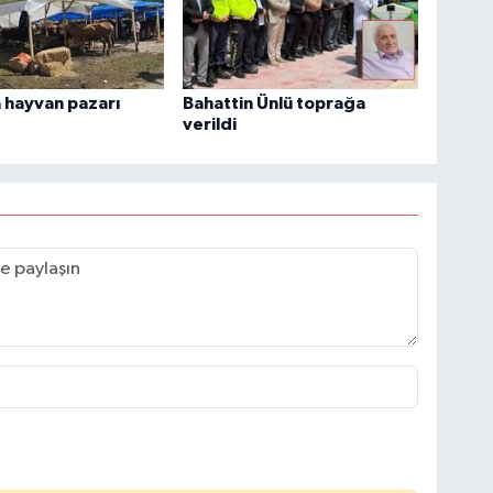
 hayvan pazarı
Bahattin Ünlü toprağa
verildi