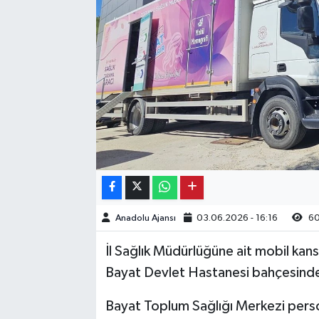
Kargı
Laçin
Mecitözü
Oğuzlar
Ortaköy
Osmancık
Anadolu Ajansı
03.06.2026 - 16:16
6
Sungurlu
İl Sağlık Müdürlüğüne ait mobil kans
Bayat Devlet Hastanesi bahçesinde 
Uğurludağ
Bayat Toplum Sağlığı Merkezi perso
Sağlık