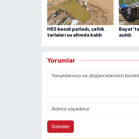
HES bendi patladı, çeltik
Bayat'ta
tarlaları su altında kaldı
açıldı
Yorumlar
Gönder