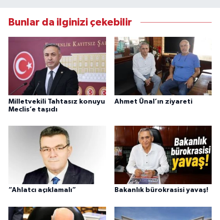
Bunlar da ilginizi çekebilir
Milletvekili Tahtasız konuyu
Ahmet Ünal’ın ziyareti
Meclis’e taşıdı
“Ahlatcı açıklamalı”
Bakanlık bürokrasisi yavaş!