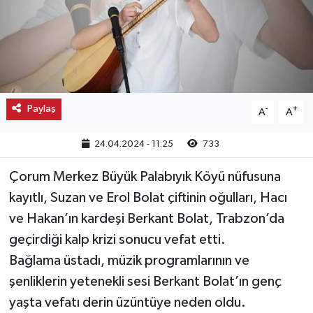
Kargı
Laçin
Mecitözü
Paylaş
-
+
A
A
Oğuzlar
24.04.2024 - 11:25
733
Ortaköy
Çorum Merkez Büyük Palabıyık Köyü nüfusuna
kayıtlı, Suzan ve Erol Bolat çiftinin oğulları, Hacı
Osmancık
ve Hakan’ın kardeşi Berkant Bolat, Trabzon’da
Sungurlu
geçirdiği kalp krizi sonucu vefat etti.
Bağlama üstadı, müzik programlarının ve
Uğurludağ
şenliklerin yetenekli sesi Berkant Bolat’ın genç
yaşta vefatı derin üzüntüye neden oldu.
Sağlık