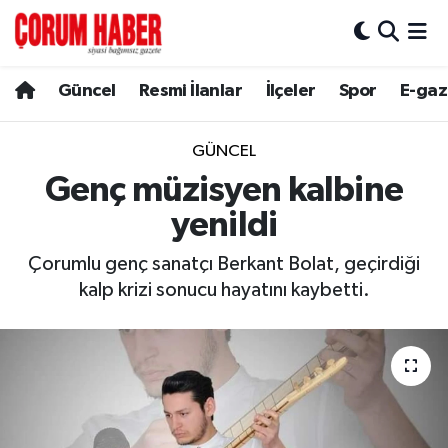
Güncel
Nöbetçi Eczaneler
Güncel
Resmi İlanlar
İlçeler
Spor
E-gaz
Spor
Hava Durumu
GÜNCEL
Resmi İlanlar
Çorum Namaz Vakitleri
Genç müzisyen kalbine
yenildi
Alaca
Trafik Durumu
Çorumlu genç sanatçı Berkant Bolat, geçirdiği
Bayat
Süper Lig Puan Durumu ve Fikstür
kalp krizi sonucu hayatını kaybetti.
Boğazkale
Tüm Manşetler
Dodurga
Son Dakika Haberleri
İskilip
Haber Arşivi