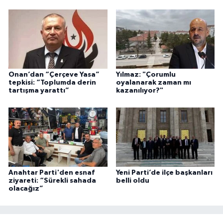
Onan’dan “Çerçeve Yasa”
Yılmaz: "Çorumlu
tepkisi: “Toplumda derin
oyalanarak zaman mı
tartışma yarattı”
kazanılıyor?"
Anahtar Parti'den esnaf
Yeni Parti’de ilçe başkanları
ziyareti: “Sürekli sahada
belli oldu
olacağız”