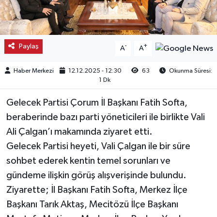
Kargı
Laçin
Paylaş
-
+
A
A
Mecitözü
Haber Merkezi
12.12.2025 - 12:30
63
Okunma Süresi:
1 Dk
Oğuzlar
Gelecek Partisi Çorum İl Başkanı Fatih Softa,
Ortaköy
beraberinde bazı parti yöneticileri ile birlikte Vali
Ali Çalgan’ı makamında ziyaret etti.
Osmancık
Gelecek Partisi heyeti, Vali Çalgan ile bir süre
sohbet ederek kentin temel sorunları ve
Sungurlu
gündeme ilişkin görüş alışverişinde bulundu.
Ziyarette; İl Başkanı Fatih Softa, Merkez İlçe
Uğurludağ
Başkanı Tarık Aktaş, Mecitözü İlçe Başkanı
Sağlık