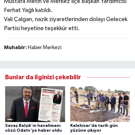
Mustafa Metin ve Merkez İlçe Başkan Yardımcısı
Ferhat Yağlı katıldı.
Vali Çalgan, nazik ziyaretlerinden dolayı Gelecek
Partisi heyetine teşekkür etti.
Muhabir:
Haber Merkezi
Bunlar da ilginizi çekebilir
Savaş Balçık'ın havalimanı
Kalehisar’da tarih gün
sözü Odatv'ye haber oldu
yüzüne çıkıyor