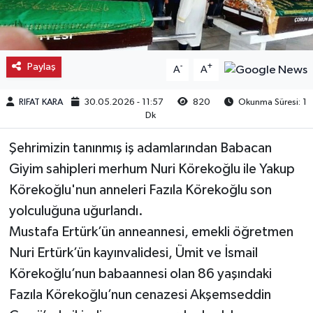
Kargı
Laçin
Paylaş
-
+
A
A
Mecitözü
RIFAT KARA
30.05.2026 - 11:57
820
Okunma Süresi: 1
Dk
Oğuzlar
Şehrimizin tanınmış iş adamlarından Babacan
Ortaköy
Giyim sahipleri merhum Nuri Körekoğlu ile Yakup
Körekoğlu'nun anneleri Fazıla Körekoğlu son
Osmancık
yolculuğuna uğurlandı.
Mustafa Ertürk’ün anneannesi, emekli öğretmen
Sungurlu
Nuri Ertürk’ün kayınvalidesi, Ümit ve İsmail
Körekoğlu’nun babaannesi olan 86 yaşındaki
Uğurludağ
Fazıla Körekoğlu’nun cenazesi Akşemseddin
Sağlık