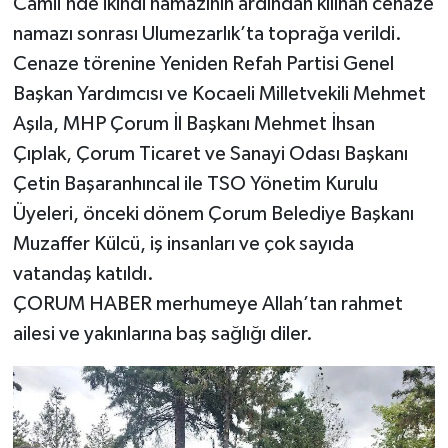
Camii’nde ikindi namazının ardından kılınan cenaze
namazı sonrası Ulumezarlık’ta toprağa verildi.
Cenaze törenine Yeniden Refah Partisi Genel
Başkan Yardımcısı ve Kocaeli Milletvekili Mehmet
Aşıla, MHP Çorum İl Başkanı Mehmet İhsan
Çıplak, Çorum Ticaret ve Sanayi Odası Başkanı
Çetin Başaranhıncal ile TSO Yönetim Kurulu
Üyeleri, önceki dönem Çorum Belediye Başkanı
Muzaffer Külcü, iş insanları ve çok sayıda
vatandaş katıldı.
ÇORUM HABER merhumeye Allah’tan rahmet
ailesi ve yakınlarına baş sağlığı diler.