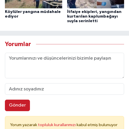
Köylüler yangına müdahale
İtfaiye ekipleri, yangından
ediyor
kurtarılan kaplumbağayı
suyla serinletti
Yorumlar
Gönder
Yorum yazarak
topluluk kurallarımızı
kabul etmiş bulunuyor