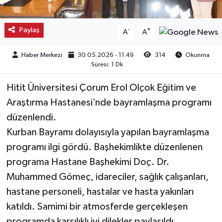
Kargı
Paylaş
-
+
A
A
Laçin
Haber Merkezi
30.05.2026 - 11:49
314
Okunma
Süresi: 1 Dk
Mecitözü
Hitit Üniversitesi Çorum Erol Olçok Eğitim ve
Oğuzlar
Araştırma Hastanesi’nde bayramlaşma programı
düzenlendi.
Ortaköy
Kurban Bayramı dolayısıyla yapılan bayramlaşma
Osmancık
programı ilgi gördü. Başhekimlikte düzenlenen
programa Hastane Başhekimi Doç. Dr.
Sungurlu
Muhammed Gömeç, idareciler, sağlık çalışanları,
hastane personeli, hastalar ve hasta yakınları
Uğurludağ
katıldı. Samimi bir atmosferde gerçekleşen
Sağlık
programda karşılıklı iyi dilekler paylaşıldı.