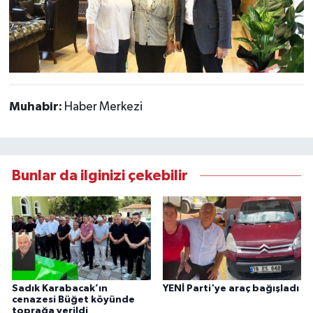
Muhabir:
Haber Merkezi
Bunlar da ilginizi çekebilir
Sadık Karabacak’ın
YENİ Parti'ye araç bağışladı
cenazesi Büğet köyünde
toprağa verildi