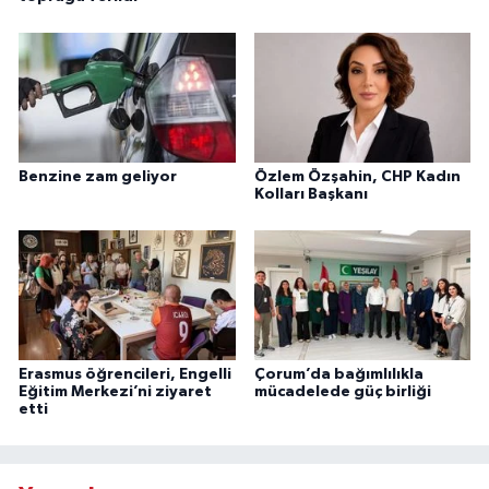
Benzine zam geliyor
Özlem Özşahin, CHP Kadın
Kolları Başkanı
Erasmus öğrencileri, Engelli
Çorum’da bağımlılıkla
Eğitim Merkezi’ni ziyaret
mücadelede güç birliği
etti