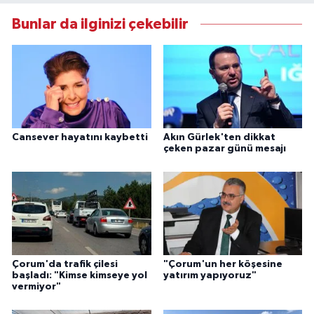
Bunlar da ilginizi çekebilir
Cansever hayatını kaybetti
Akın Gürlek'ten dikkat
çeken pazar günü mesajı
Çorum'da trafik çilesi
"Çorum'un her köşesine
başladı: "Kimse kimseye yol
yatırım yapıyoruz"
vermiyor"