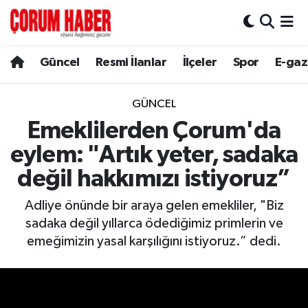
Güncel
Nöbetçi Eczaneler
Güncel
Resmi İlanlar
İlçeler
Spor
E-gaz
Spor
Hava Durumu
GÜNCEL
Resmi İlanlar
Çorum Namaz Vakitleri
Emeklilerden Çorum'da
eylem: "Artık yeter, sadaka
Alaca
Trafik Durumu
değil hakkımızı istiyoruz”
Bayat
Süper Lig Puan Durumu ve Fikstür
Adliye önünde bir araya gelen emekliler, "Biz
sadaka değil yıllarca ödediğimiz primlerin ve
Boğazkale
Tüm Manşetler
emeğimizin yasal karşılığını istiyoruz.” dedi.
Dodurga
Son Dakika Haberleri
İskilip
Haber Arşivi