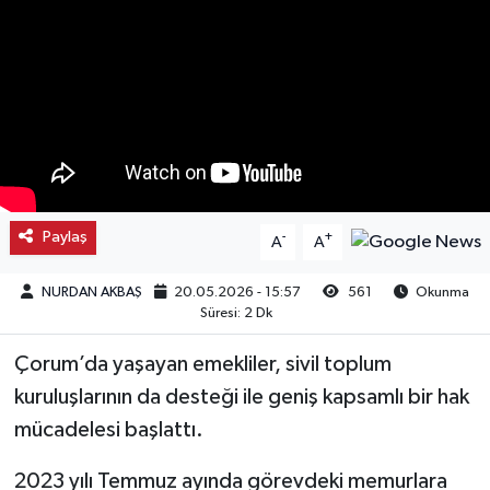
Kargı
Laçin
Mecitözü
Oğuzlar
Paylaş
-
+
A
A
Ortaköy
NURDAN AKBAŞ
20.05.2026 - 15:57
561
Okunma
Süresi: 2 Dk
Osmancık
Çorum’da yaşayan emekliler, sivil toplum
Sungurlu
kuruluşlarının da desteği ile geniş kapsamlı bir hak
mücadelesi başlattı.
Uğurludağ
2023 yılı Temmuz ayında görevdeki memurlara
Sağlık