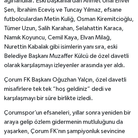
ağırlandılar. Eski başkanlardan Ahmet Ünal Enver
Şen, İbrahim Eceviş ve Tuncay Yılmaz, efsane
futbolculardan Metin Kuliğ, Osman Kiremitcioğlu,
Tümer Uzun, Salih Karahan, Selahattin Karaca,
Namık Koyuncu, Cemil Kaya, Elvan Milağ,
Nurettin Kabalak gibi isimlerin yanı sıra, eski
Belediye Başkanı Muzaffer Külcü de özel davetli
olarak karşılaşmayı izleyenler arasında yer aldı.
Çorum FK Başkanı Oğuzhan Yalçın, özel davetli
misafirlere tek tek “hoş geldiniz” dedi ve
karşılaşmayı bir süre birlikte izledi.
Çorumspor’un efsaneleri, yıllar sonra yeniden bir
araya gelip özlem gidermenin mutluluğunu da
yaşarken, Çorum FK’nın şampiyonluk sevincine