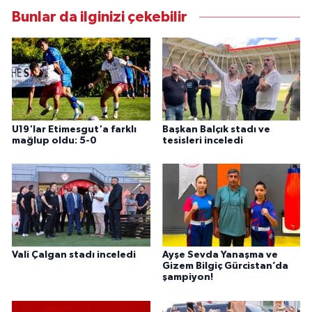
Bunlar da ilginizi çekebilir
U19'lar Etimesgut'a farklı
Başkan Balçık stadı ve
mağlup oldu: 5-0
tesisleri inceledi
Vali Çalgan stadı inceledi
Ayşe Sevda Yanaşma ve
Gizem Bilgiç Gürcistan’da
şampiyon!