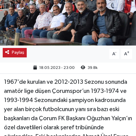
Kargı
Laçin
Mecitözü
Paylaş
-
+
A
A
Oğuzlar
18.05.2023 - 23:00
39.8k
Ortaköy
1967’de kurulan ve 2012-2013 Sezonu sonunda
Osmancık
amatör lige düşen Çorumspor’un 1973-1974 ve
1993-1994 Sezonundaki şampiyon kadrosunda
Sungurlu
yer alan birçok futbolcunun yanı sıra bazı eski
başkanları da Çorum FK Başkanı Oğuzhan Yalçın’ın
Uğurludağ
özel davetlileri olarak şeref tribününde
Sağlık