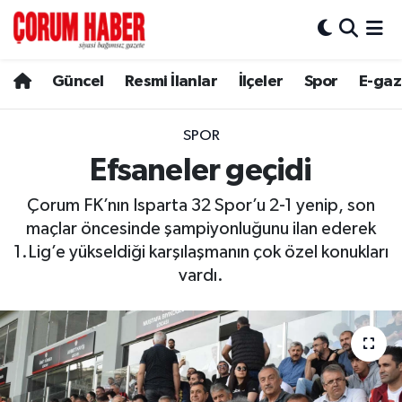
Güncel
Nöbetçi Eczaneler
Güncel
Resmi İlanlar
İlçeler
Spor
E-gaz
Spor
Hava Durumu
SPOR
Resmi İlanlar
Çorum Namaz Vakitleri
Efsaneler geçidi
Çorum FK’nın Isparta 32 Spor’u 2-1 yenip, son
Alaca
Trafik Durumu
maçlar öncesinde şampiyonluğunu ilan ederek
1.Lig’e yükseldiği karşılaşmanın çok özel konukları
Bayat
Süper Lig Puan Durumu ve Fikstür
vardı.
Boğazkale
Tüm Manşetler
Dodurga
Son Dakika Haberleri
İskilip
Haber Arşivi