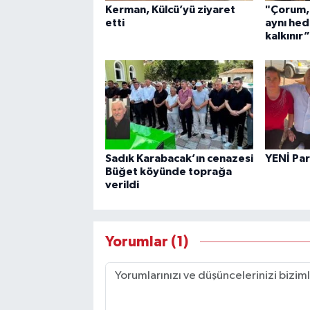
Kerman, Külcü’yü ziyaret
"Çorum,
etti
aynı hed
kalkınır”
Sadık Karabacak’ın cenazesi
YENİ Par
Büğet köyünde toprağa
verildi
Yorumlar (1)