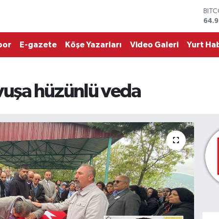
DOL
47,
EUR
55,1
por
E-gazete
Köşe Yazarları
Video Galeri
Yurt Hab
STER
64,
GRA
667
uşa hüzünlü veda
BİST
13.7
BIT
64.