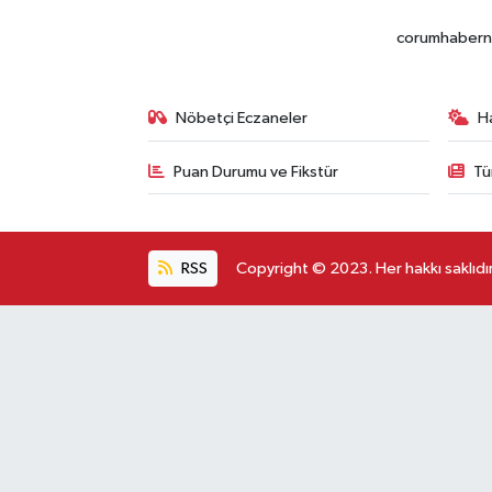
corumhabernet
Nöbetçi Eczaneler
H
Puan Durumu ve Fikstür
Tü
RSS
Copyright © 2023. Her hakkı saklıdır