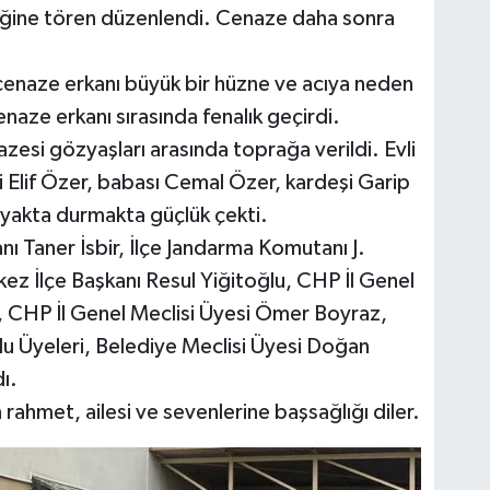
liğine tören düzenlendi. Cenaze daha sonra
cenaze erkanı büyük bir hüzne ve acıya neden
cenaze erkanı sırasında fenalık geçirdi.
zesi gözyaşları arasında toprağa verildi. Evli
i Elif Özer, babası Cemal Özer, kardeşi Garip
ayakta durmakta güçlük çekti.
 Taner İsbir, İlçe Jandarma Komutanı J.
 İlçe Başkanı Resul Yiğitoğlu, CHP İl Genel
l, CHP İl Genel Meclisi Üyesi Ömer Boyraz,
lu Üyeleri, Belediye Meclisi Üyesi Doğan
ı.
met, ailesi ve sevenlerine başsağlığı diler.