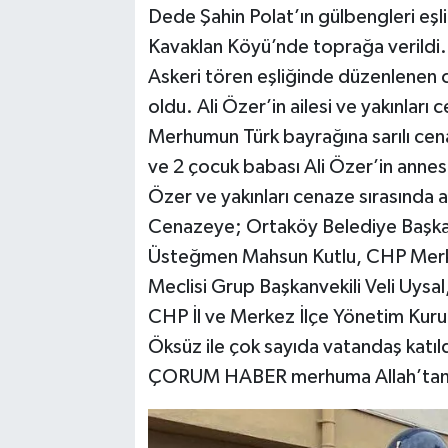
Dede Şahin Polat’ın gülbengleri eş
Kavaklan Köyü’nde toprağa verildi.
Askeri tören eşliğinde düzenlenen 
oldu. Ali Özer’in ailesi ve yakınları 
Merhumun Türk bayrağına sarılı cena
ve 2 çocuk babası Ali Özer’in annes
Özer ve yakınları cenaze sırasında 
Cenazeye; Ortaköy Belediye Başkanı
Üsteğmen Mahsun Kutlu, CHP Merkez
Meclisi Grup Başkanvekili Veli Uysa
CHP İl ve Merkez İlçe Yönetim Kuru
Öksüz ile çok sayıda vatandaş katıld
ÇORUM HABER merhuma Allah’tan rah