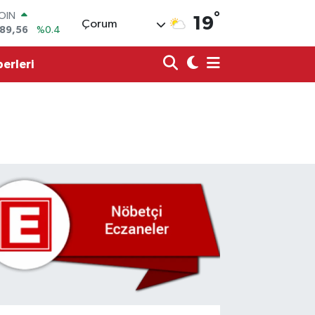
°
AR
19
Çorum
7239
%0.01
O
823
%-0.06
erleri
LİN
4329
%-0.02
M ALTIN
2.90
%0.19
100
79
%0
COIN
989,56
%0.4