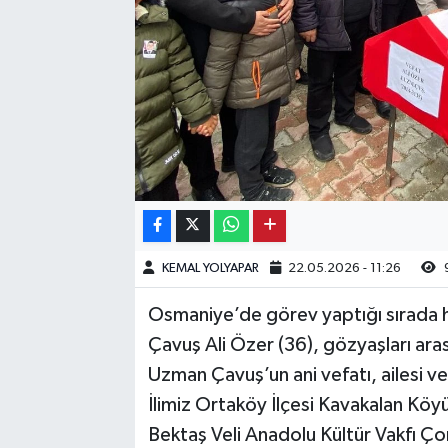
Kargı
Laçin
Mecitözü
Oğuzlar
Ortaköy
KEMAL YOLYAPAR
22.05.2026 - 11:26
Osmancık
Osmaniye’de görev yaptığı sırada
Sungurlu
Çavuş Ali Özer (36), gözyaşları ara
Uzman Çavuş’un ani vefatı, ailesi ve 
Uğurludağ
İlimiz Ortaköy İlçesi Kavakalan Köyü
Bektaş Veli Anadolu Kültür Vakfı 
Sağlık