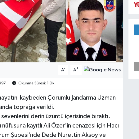
Y
-
+
A
A
997
Okunma Süresi: 1 Dk
 hayatını kaybeden Çorumlu Jandarma Uzman
sında toprağa verildi.
sevenlerini derin üzüntü içerisinde bıraktı.
 nüfusuna kayıtlı Ali Özer’in cenazesi için Hacı
Çorum Şubesi’nde Dede Nurettin Aksoy ve