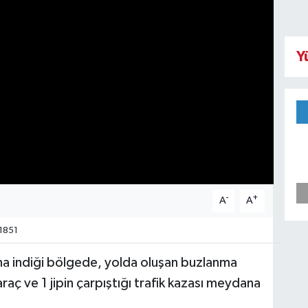
Y
-
+
A
A
1851
tına indiği bölgede, yolda oluşan buzlanma
araç ve 1 jipin çarpıştığı trafik kazası meydana