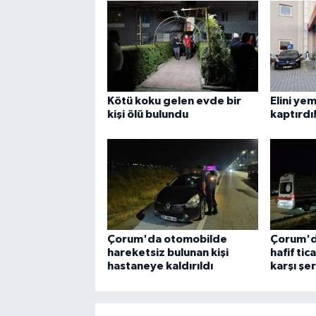
Kötü koku gelen evde bir
Elini ye
kişi ölü bulundu
kaptırdı
Çorum'da otomobilde
Çorum'd
hareketsiz bulunan kişi
hafif tic
hastaneye kaldırıldı
karşı şer