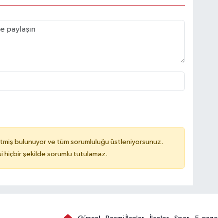
tmiş bulunuyor ve tüm sorumluluğu üstleniyorsunuz.
hiçbir şekilde sorumlu tutulamaz.