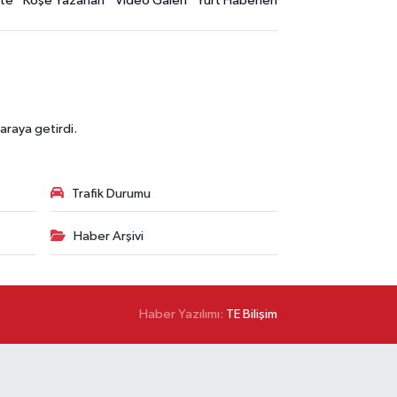
te
Köşe Yazarları
Video Galeri
Yurt Haberleri
araya getirdi.
Trafik Durumu
Haber Arşivi
Haber Yazılımı:
TE Bilişim