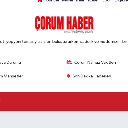
Güncel
Resmi İlanlar
İlçeler
Spor
E-gaze
, yepyeni temasıyla sizleri buluştururken, sadelik ve modernizmi bir 
ava Durumu
Çorum Namaz Vakitleri
m Manşetler
Son Dakika Haberleri
.