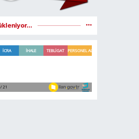
ükleniyor...