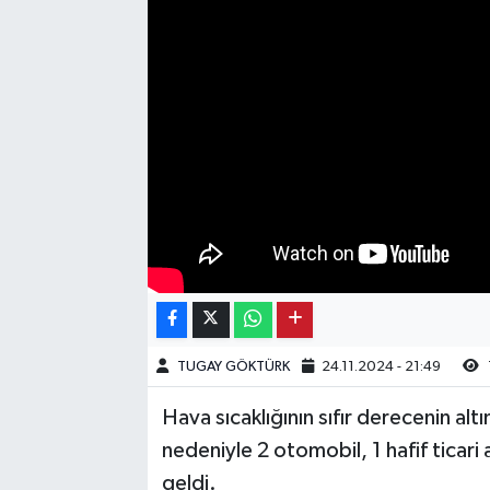
Kargı
Laçin
Mecitözü
Oğuzlar
Ortaköy
Osmancık
TUGAY GÖKTÜRK
24.11.2024 - 21:49
Sungurlu
Hava sıcaklığının sıfır derecenin al
Uğurludağ
nedeniyle 2 otomobil, 1 hafif ticari 
geldi.
Sağlık