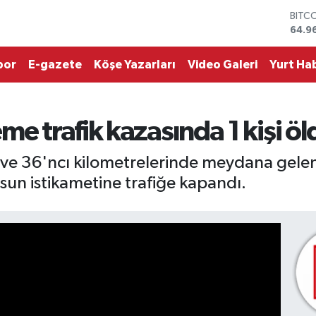
DOL
47,7
EUR
55,2
por
E-gazete
Köşe Yazarları
Video Galeri
Yurt Hab
STER
64,4
GRAM
6660
me trafik kazasında 1 kişi öl
BİST
13.7
BITC
 36'ncı kilometrelerinde meydana gelen 2
64.9
msun istikametine trafiğe kapandı.