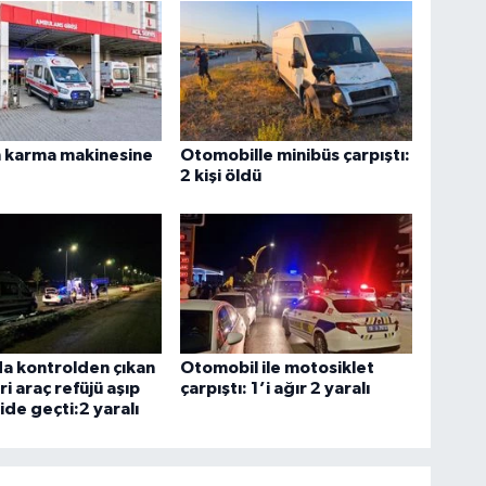
m karma makinesine
Otomobille minibüs çarpıştı:
!
2 kişi öldü
a kontrolden çıkan
Otomobil ile motosiklet
ari araç refüjü aşıp
çarpıştı: 1’i ağır 2 yaralı
ide geçti:2 yaralı