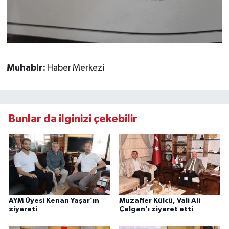
Muhabir:
Haber Merkezi
Bunlar da ilginizi çekebilir
AYM Üyesi Kenan Yaşar’ın
Muzaffer Külcü, Vali Ali
ziyareti
Çalgan’ı ziyaret etti