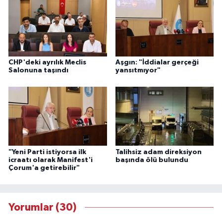
CHP'deki ayrılık Meclis
Aşgın: "İddialar gerçeği
Salonuna taşındı
yansıtmıyor"
"Yeni Parti istiyorsa ilk
Talihsiz adam direksiyon
icraatı olarak Manifest'i
başında ölü bulundu
Çorum'a getirebilir"
Yorumlar (30)