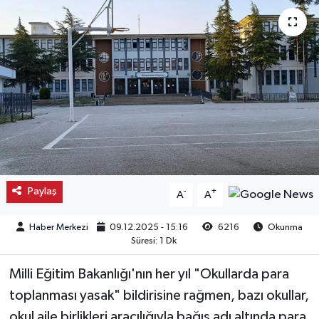
Kargı
Laçin
Mecitözü
Oğuzlar
Ortaköy
Paylaş
-
+
A
A
Osmancık
Haber Merkezi
09.12.2025 - 15:16
6216
Okunma
Süresi: 1 Dk
Sungurlu
Milli Eğitim Bakanlığı'nın her yıl "Okullarda para
Uğurludağ
toplanması yasak" bildirisine rağmen, bazı okullar,
Sağlık
okul aile birlikleri aracılığıyla bağış adı altında para