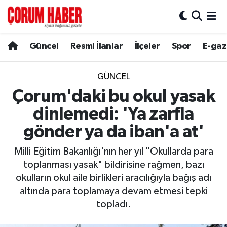
Güncel
Nöbetçi Eczaneler
Güncel
Resmi İlanlar
İlçeler
Spor
E-gaz
Spor
Hava Durumu
GÜNCEL
Resmi İlanlar
Çorum Namaz Vakitleri
Çorum'daki bu okul yasak
dinlemedi: 'Ya zarfla
Alaca
Trafik Durumu
gönder ya da iban'a at'
Bayat
Süper Lig Puan Durumu ve Fikstür
Milli Eğitim Bakanlığı'nın her yıl "Okullarda para
toplanması yasak" bildirisine rağmen, bazı
Boğazkale
Tüm Manşetler
okulların okul aile birlikleri aracılığıyla bağış adı
altında para toplamaya devam etmesi tepki
Dodurga
Son Dakika Haberleri
topladı.
İskilip
Haber Arşivi