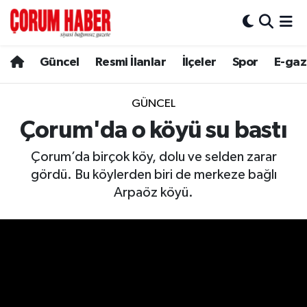
Güncel
Nöbetçi Eczaneler
Güncel
Resmi İlanlar
İlçeler
Spor
E-gaz
Spor
Hava Durumu
GÜNCEL
Resmi İlanlar
Çorum Namaz Vakitleri
Çorum'da o köyü su bastı
Çorum’da birçok köy, dolu ve selden zarar
Alaca
Trafik Durumu
gördü. Bu köylerden biri de merkeze bağlı
Bayat
Süper Lig Puan Durumu ve Fikstür
Arpaöz köyü.
Boğazkale
Tüm Manşetler
Dodurga
Son Dakika Haberleri
İskilip
Haber Arşivi