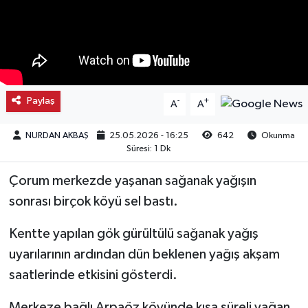
Kargı
Laçin
Mecitözü
Paylaş
-
+
A
A
Oğuzlar
NURDAN AKBAŞ
25.05.2026 - 16:25
642
Okunma
Süresi: 1 Dk
Ortaköy
Çorum merkezde yaşanan sağanak yağışın
Osmancık
sonrası birçok köyü sel bastı.
Kentte yapılan gök gürültülü sağanak yağış
Sungurlu
uyarılarının ardından dün beklenen yağış akşam
Uğurludağ
saatlerinde etkisini gösterdi.
Sağlık
Merkeze bağlı Arpaöz köyünde kısa süreli yağan