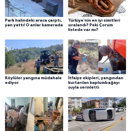
Park halindeki araca çarptı,
Türkiye’nin en iyi simitleri
yan yattı! O anlar kamerada
sıralandı? Peki Çorum
listede var mı?
Köylüler yangına müdahale
İtfaiye ekipleri, yangından
ediyor
kurtarılan kaplumbağayı
suyla serinletti