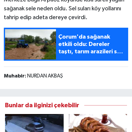
sağanak sele neden oldu. Sel suları köy yollarını
tahrip edip adeta dereye çevirdi.
Çorum'da sağanak
etkili oldu: Dereler
taştı, tarım arazileri su
altında kaldı
Muhabir:
NURDAN AKBAŞ
Bunlar da ilginizi çekebilir