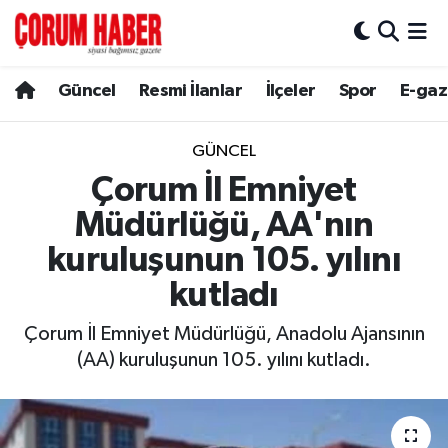
Güncel
Nöbetçi Eczaneler
Güncel
Resmi İlanlar
İlçeler
Spor
E-gaz
Spor
Hava Durumu
GÜNCEL
Resmi İlanlar
Çorum Namaz Vakitleri
Çorum İl Emniyet
Müdürlüğü, AA'nın
Alaca
Trafik Durumu
kuruluşunun 105. yılını
Bayat
Süper Lig Puan Durumu ve Fikstür
kutladı
Boğazkale
Tüm Manşetler
Çorum İl Emniyet Müdürlüğü, Anadolu Ajansının
(AA) kuruluşunun 105. yılını kutladı.
Dodurga
Son Dakika Haberleri
İskilip
Haber Arşivi