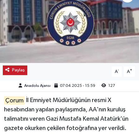
Kargı
Laçin
Mecitözü
Oğuzlar
Paylaş
-
+
A
A
Ortaköy
Anadolu Ajansı
07.04.2025 - 15:59
127
Osmancık
Çorum
İl Emniyet Müdürlüğünün resmi X
Sungurlu
hesabından yapılan paylaşımda, AA'nın kuruluş
talimatını veren Gazi Mustafa Kemal Atatürk'ün
Uğurludağ
gazete okurken çekilen fotoğrafına yer verildi.
Sağlık