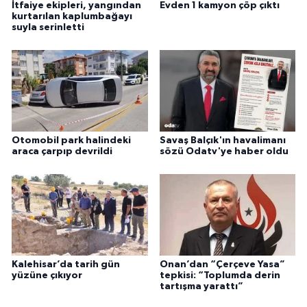
İtfaiye ekipleri, yangından
Evden 1 kamyon çöp çıktı
kurtarılan kaplumbağayı
suyla serinletti
Otomobil park halindeki
Savaş Balçık'ın havalimanı
araca çarpıp devrildi
sözü Odatv'ye haber oldu
Kalehisar’da tarih gün
Onan’dan “Çerçeve Yasa”
yüzüne çıkıyor
tepkisi: “Toplumda derin
tartışma yarattı”