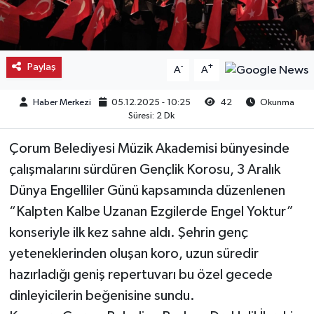
Kargı
Laçin
Paylaş
-
+
A
A
Mecitözü
Haber Merkezi
05.12.2025 - 10:25
42
Okunma
Süresi: 2 Dk
Oğuzlar
Çorum Belediyesi Müzik Akademisi bünyesinde
Ortaköy
çalışmalarını sürdüren Gençlik Korosu, 3 Aralık
Dünya Engelliler Günü kapsamında düzenlenen
Osmancık
“Kalpten Kalbe Uzanan Ezgilerde Engel Yoktur”
konseriyle ilk kez sahne aldı. Şehrin genç
Sungurlu
yeteneklerinden oluşan koro, uzun süredir
hazırladığı geniş repertuvarı bu özel gecede
Uğurludağ
dinleyicilerin beğenisine sundu.
Sağlık