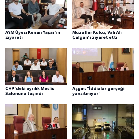
AYM Üyesi Kenan Yaşar’ın
Muzaffer Külcü, Vali Ali
ziyareti
Çalgan’ı ziyaret etti
CHP'deki ayrılık Meclis
Aşgın: "İddialar gerçeği
Salonuna taşındı
yansıtmıyor"