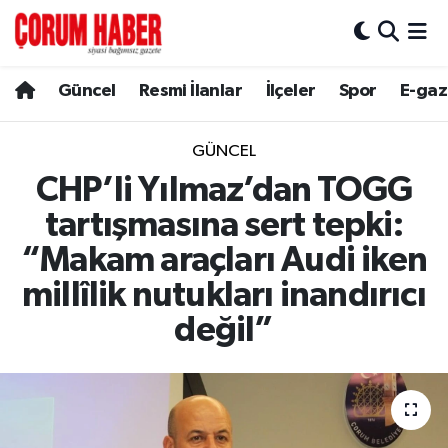
Güncel
Nöbetçi Eczaneler
Güncel
Resmi İlanlar
İlçeler
Spor
E-gaz
Spor
Hava Durumu
GÜNCEL
Resmi İlanlar
Çorum Namaz Vakitleri
CHP’li Yılmaz’dan TOGG
tartışmasına sert tepki:
Alaca
Trafik Durumu
“Makam araçları Audi iken
Bayat
Süper Lig Puan Durumu ve Fikstür
millîlik nutukları inandırıcı
değil”
Boğazkale
Tüm Manşetler
Dodurga
Son Dakika Haberleri
İskilip
Haber Arşivi