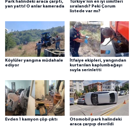
Park halindeki araca çarptı,
Türkiye’nin en iyi simitleri
yan yattı! O anlar kamerada
sıralandı? Peki Çorum
listede var mı?
Köylüler yangına müdahale
İtfaiye ekipleri, yangından
ediyor
kurtarılan kaplumbağayı
suyla serinletti
Evden 1 kamyon çöp çıktı
Otomobil park halindeki
araca çarpıp devrildi