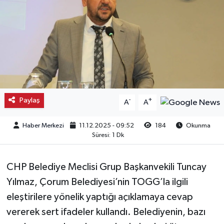
Kargı
Laçin
Mecitözü
Oğuzlar
Paylaş
-
+
A
A
Ortaköy
Haber Merkezi
11.12.2025 - 09:52
184
Okunma
Süresi: 1 Dk
Osmancık
CHP Belediye Meclisi Grup Başkanvekili Tuncay
Sungurlu
Yılmaz, Çorum Belediyesi’nin TOGG’la ilgili
eleştirilere yönelik yaptığı açıklamaya cevap
Uğurludağ
vererek sert ifadeler kullandı. Belediyenin, bazı
Sağlık