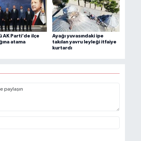
 AK Parti’de ilçe
Ayağı yuvasındaki ipe
ğına atama
takılan yavru leyleği itfaiye
kurtardı