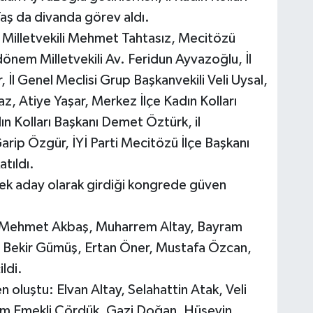
aş da divanda görev aldı.
 Milletvekili Mehmet Tahtasız, Mecitözü
dönem Milletvekili Av. Feridun Ayvazoğlu, İl
İl Genel Meclisi Grup Başkanvekili Veli Uysal,
z, Atiye Yaşar, Merkez İlçe Kadın Kolları
n Kolları Başkanı Demet Öztürk, il
Garip Özgür, İYİ Parti Mecitözü İlçe Başkanı
atıldı.
tek aday olarak girdiği kongrede güven
se; Mehmet Akbaş, Muharrem Altay, Bayram
a, Bekir Gümüş, Ertan Öner, Mustafa Özcan,
ldi.
n oluştu: Elvan Altay, Selahattin Atak, Veli
evim Emekli Çördük, Gazi Doğan, Hüseyin