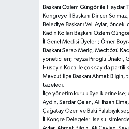
Başkanı Özlem Güngör ile Haydar T
Kongreye İl Başkanı Dinçer Solmaz,
Belediye Başkanı Veli Aylar, önceki 
Kadın Kolları Başkanı Özlem Güngör, 
İl Genel Meclisi Üyeleri; Ömer Boyra
Başkanı Serap Meriç, Mecitözü Kadı
yöneticileri; Feyza Piroğlu Ünaldı, 
Hüseyin Koca ile çok sayıda partili k
Mevcut İlçe Başkanı Ahmet Bilgin, 
tazeledi.
İlçe yönetim kurulu üyeliklerine i
Aydın, Serdar Çelen, Ali İhsan Elm
Çağatay Özen ve Baki Palabıyık seçi
İl Kongre Delegeleri ise şu isimlerde
Aylar, Ahmet Bilgin, Ali Ceylan, S