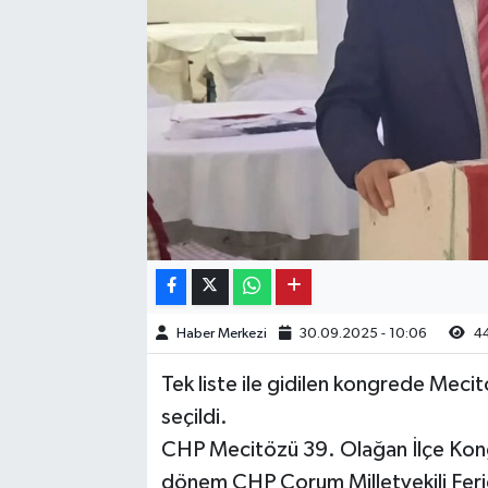
Kargı
Laçin
Mecitözü
Oğuzlar
Ortaköy
Osmancık
Haber Merkezi
30.09.2025 - 10:06
4
Sungurlu
Tek liste ile gidilen kongrede Meci
seçildi.
Uğurludağ
CHP Mecitözü 39. Olağan İlçe Kongr
dönem CHP Çorum Milletvekili Feridu
Sağlık