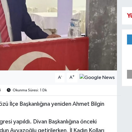
Y
-
+
A
A
4
Okunma Süresi: 1 Dk
tözü İlçe Başkanlığına yeniden Ahmet Bilgin
esi yapıldı. Divan Başkanlığına önceki
n Ayvazoğlu getirilerken, İl Kadın Kolları