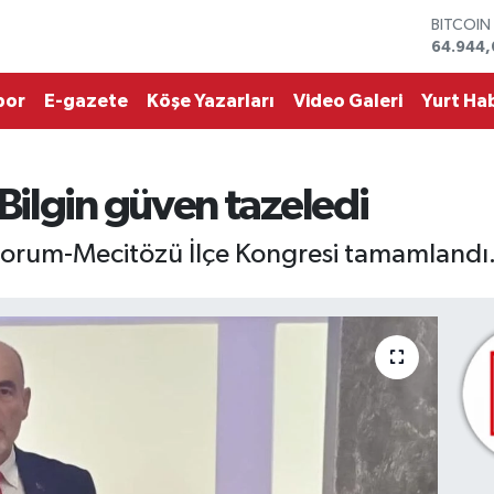
DOLAR
47,7436
EURO
55,251
por
E-gazete
Köşe Yazarları
Video Galeri
Yurt Hab
STERLİN
64,4811
GRAM A
6660.5
ilgin güven tazeledi
BİST100
13.779
BITCOI
 Çorum-Mecitözü İlçe Kongresi tamamlandı
64.944