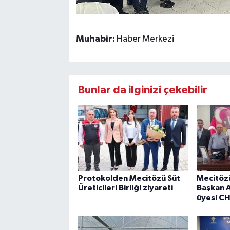
Muhabir:
Haber Merkezi
Bunlar da ilginizi çekebilir
Protokolden Mecitözü Süt
Mecitözü
Üreticileri Birliği ziyareti
Başkan A
üyesi CH