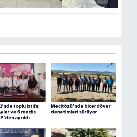
’nde toplu istifa:
Mecitözü'nde biçerdöver
ylar ve 6 meclis
denetimleri sürüyor
P’den ayrıldı