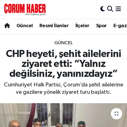
Güncel
Nöbetçi Eczaneler
Güncel
Resmi İlanlar
İlçeler
Spor
E-gaz
Spor
Hava Durumu
GÜNCEL
Resmi İlanlar
Çorum Namaz Vakitleri
CHP heyeti, şehit ailelerini
ziyaret etti: “Yalnız
Alaca
Trafik Durumu
değilsiniz, yanınızdayız”
Bayat
Süper Lig Puan Durumu ve Fikstür
Cumhuriyet Halk Partisi, Çorum’da şehit ailelerine
ve gazilere yönelik ziyaret turu başlattı.
Boğazkale
Tüm Manşetler
Dodurga
Son Dakika Haberleri
İskilip
Haber Arşivi