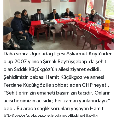
Daha sonra Uğurludağ İlçesi Aşlıarmut Köyü’nden
olup 2007 yılında Şırnak Beytüşşebap'da şehit
olan Sıddık Küçükgöz’ün ailesi ziyaret edildi.
Şehidimizin babası Hamit Küçükgöz ve annesi
Ferdane Küçükgöz ile sohbet eden CHP heyeti,
“Şehitlerimizin emaneti başımızın tacıdır. Onların
acısı hepimizin acısıdır; her zaman yanlarındayız”
dedi. Bu arada sağlık sorunları yaşayan Hamit
Küçükgöz’e de geçmiş olsun dilekleri iletildi.