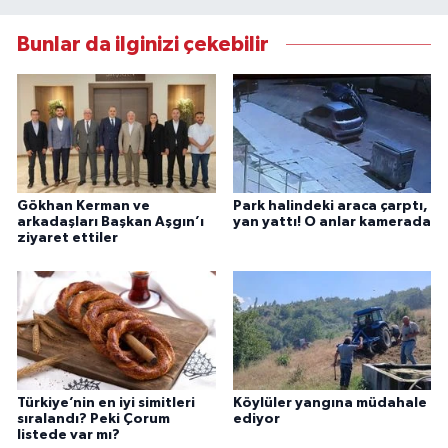
Bunlar da ilginizi çekebilir
Gökhan Kerman ve
Park halindeki araca çarptı,
arkadaşları Başkan Aşgın’ı
yan yattı! O anlar kamerada
ziyaret ettiler
Türkiye’nin en iyi simitleri
Köylüler yangına müdahale
sıralandı? Peki Çorum
ediyor
listede var mı?