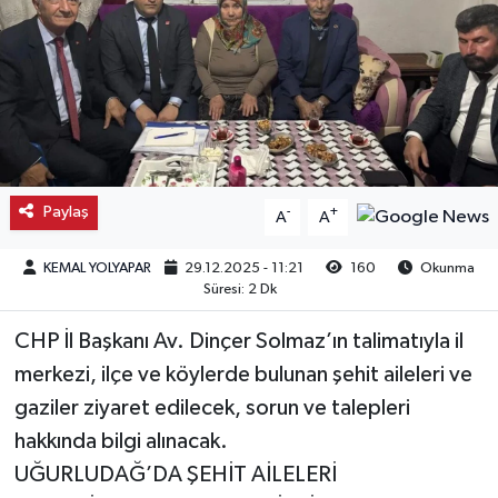
Kargı
Laçin
Mecitözü
Oğuzlar
Paylaş
-
+
A
A
Ortaköy
KEMAL YOLYAPAR
29.12.2025 - 11:21
160
Okunma
Süresi: 2 Dk
Osmancık
CHP İl Başkanı Av. Dinçer Solmaz’ın talimatıyla il
merkezi, ilçe ve köylerde bulunan şehit aileleri ve
Sungurlu
gaziler ziyaret edilecek, sorun ve talepleri
Uğurludağ
hakkında bilgi alınacak.
UĞURLUDAĞ’DA ŞEHİT AİLELERİ
Sağlık