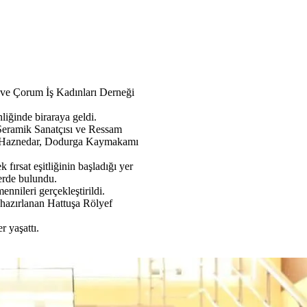
 ve Çorum İş Kadınları Derneği
liğinde biraraya geldi.
Seramik Sanatçısı ve Ressam
ol Haznedar, Dodurga Kaymakamı
fırsat eşitliğinin başladığı yer
lerde bulundu.
nnileri gerçekleştirildi.
n hazırlanan Hattuşa Rölyef
r yaşattı.