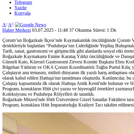
Telegram
Yazdır
Kopyala
-
+
A
A
Haber Merkezi
03.07.2025 - 11:48
37
Okunma Süresi: 1 Dk
Çorum’un Boğazkale İlçesi’nde Kaymakamlık öncülüğünde Çorum Valili
destekleriyle başlatılan “Puduhepa’nın Liderliğinde Yeşiltaş Buluşmala
Tarih, sanat, gastronomi ve girişimcilik gibi alanlarda sosyal etki üre
Boğazkale Kaymakamı Emine Karataş Yıldız öncülüğünde ve Danışman E
Günseli Kato, Küresel Gastronomi Zirvesi Komite Başkanı Ebru Kor
Bilgehan Yıldırım ve OKA Çorum Koordinatörü Tuğba Purtul Kılıç ye
Çalıştayın ana temasını, mührü dünyanın ilk yazılı barış antlaşması ol
olarak kabul edilen Hattuşa'nın tanıtılması oluşturdu. Katılımcılar, bu 
Çalıştay kapsamında ilk olarak Hattuşa Antik Kenti'nde bulunan ve Hattu
Program, konukların Hitit çivi yazısı ve hiyeroglif örnekleri yazması
Koleksiyonu ve Puduhepa Rölyefleri de tanıtıldı.
Boğazkale Müzesi'nde Hitit Üniversitesi Güzel Sanatlar Fakültesi tarafın
Program, konuklara Hitit İmparatorluğu Kraliyet Tacı takdim edilmesi