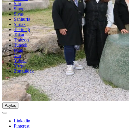
Siirt
Sinop
Sivas
Şanlıurfa
Şırnak
Tekirdağ
Tokat
Trabzon
Tunceli
Uşak
Van
Yalova
Yozgat
Zonguldak
Paylaş
Linkedin
Pinterest