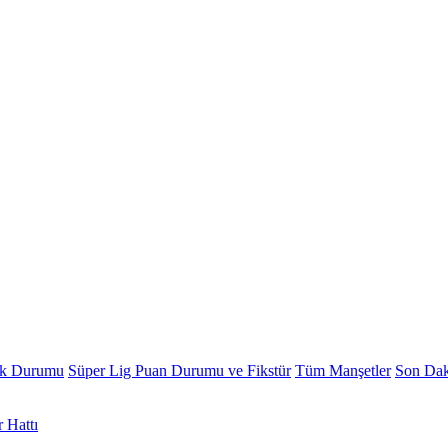
ik Durumu
Süper Lig Puan Durumu ve Fikstür
Tüm Manşetler
Son Dak
 Hattı