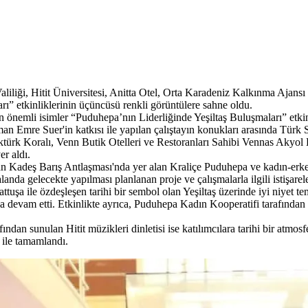
ği, Hitit Üniversitesi, Anitta Otel, Orta Karadeniz Kalkınma Ajansı
rı” etkinliklerinin üçüncüsü renkli görüntülere sahne oldu.
ten önemli isimler “Puduhepa’nın Liderliğinde Yeşiltaş Buluşmaları” etkin
mre Suer'in katkısı ile yapılan çalıştayın konukları arasında Türk 
ktürk Koralı, Venn Butik Otelleri ve Restoranları Sahibi Vennas Aky
r aldı.
an Kadeş Barış Antlaşması'nda yer alan Kraliçe Puduhepa ve kadın-erkek 
alanda gelecekte yapılması planlanan proje ve çalışmalarla ilgili istişare
şa ile özdeşleşen tarihi bir sembol olan Yeşiltaş üzerinde iyi niyet teme
yla devam etti. Etkinlikte ayrıca, Puduhepa Kadın Kooperatifi tarafında
dan sunulan Hitit müzikleri dinletisi ise katılımcılara tarihi bir atmosfe
 ile tamamlandı.