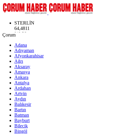
STERLİN
64,4811
%0.38
GRAM ALTIN
6660.55
Çorum
%0.03
Adana
BİST100
Adıyaman
13.779
Afyonkarahisar
%-14
Ağrı
BITCOIN
Aksaray
64.944,08
Amasya
%-0.18
Ankara
DOLAR
Antalya
47,7436
Ardahan
%0.18
Artvin
EURO
Aydın
55,2510
Balıkesir
%0.32
Bartın
Batman
Bayburt
Bilecik
Bingöl