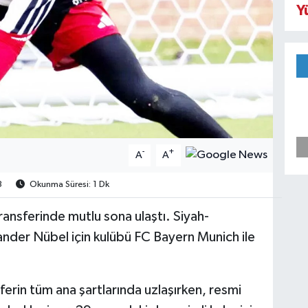
Y
-
+
A
A
3
Okunma Süresi: 1 Dk
ransferinde mutlu sona ulaştı. Siyah-
xander Nübel için kulübü FC Bayern Munich ile
sferin tüm ana şartlarında uzlaşırken, resmi