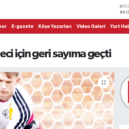
BIT
65.1
DOL
47,
por
E-gazete
Köşe Yazarları
Video Galeri
Yurt Hab
EUR
55,1
STER
64,
ci için geri sayıma geçti
GRA
664
BİST
13.7