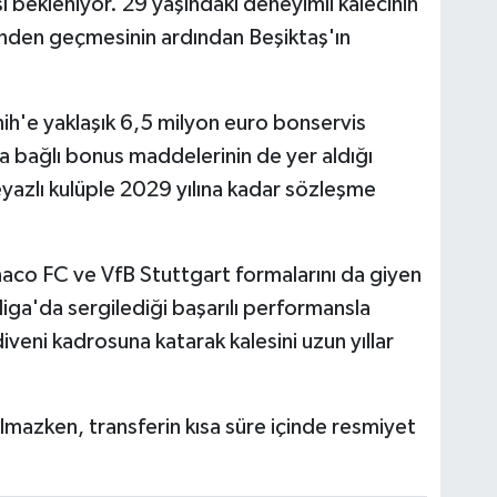
sı bekleniyor. 29 yaşındaki deneyimli kalecinin
rinden geçmesinin ardından Beşiktaş'ın
nih'e yaklaşık 6,5 milyon euro bonservis
bağlı bonus maddelerinin de yer aldığı
beyazlı kulüple 2029 yılına kadar sözleşme
co FC ve VfB Stuttgart formalarını da giyen
liga'da sergilediği başarılı performansla
iveni kadrosuna katarak kalesini uzun yıllar
mazken, transferin kısa süre içinde resmiyet