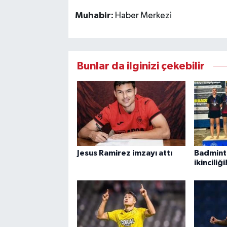
Muhabir:
Haber Merkezi
Bunlar da ilginizi çekebilir
Jesus Ramirez imzayı attı
Badminto
ikinciliği