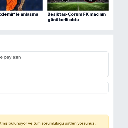
zdemir’le anlaşma
Beşiktaş-Çorum FK maçının
günü belli oldu
tmiş bulunuyor ve tüm sorumluluğu üstleniyorsunuz.