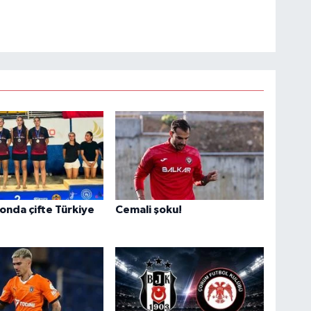
nda çifte Türkiye
Cemali şoku!
!