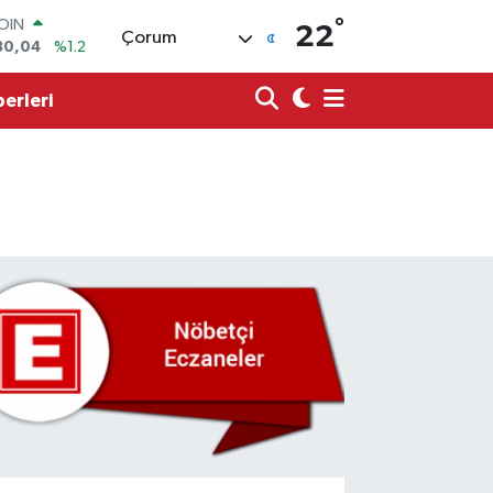
COIN
°
22
Çorum
30,04
%1.2
AR
7106
%0.17
erleri
O
652
%0.27
LİN
4046
%0.35
M ALTIN
8.99
%2.59
100
73
%-19