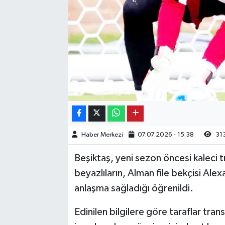
Kargı
Laçin
Mecitözü
Oğuzlar
Ortaköy
Haber Merkezi
07.07.2026 - 15:38
31
Osmancık
Beşiktaş, yeni sezon öncesi kaleci t
Sungurlu
beyazlıların, Alman file bekçisi Ale
anlaşma sağladığı öğrenildi.
Uğurludağ
Edinilen bilgilere göre taraflar tran
Sağlık