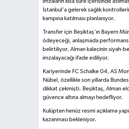
imzaların kısa süre içerisinde atılma
İstanbul'a gelerek sağlık kontrolle
kampına katılması planlanıyor.
Transfer için Beşiktaş'ın Bayern Mü
ödeyeceği, anlaşmada performansa 
belirtiliyor. Alman kalecinin siyah-
imzalayacağı ifade ediliyor.
Kariyerinde FC Schalke 04, AS Mona
Nübel, özellikle son yıllarda Bundes
dikkat çekmişti. Beşiktaş, Alman eld
güvence altına almayı hedefliyor.
Kulüpten henüz resmi açıklama yapıl
kazanması bekleniyor.