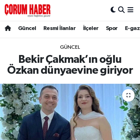
Güncel
Nöbetçi Eczaneler
Güncel
Resmi İlanlar
İlçeler
Spor
E-gaz
Spor
Hava Durumu
GÜNCEL
Resmi İlanlar
Çorum Namaz Vakitleri
Bekir Çakmak’ın oğlu
Özkan dünyaevine giriyor
Alaca
Trafik Durumu
Bayat
Süper Lig Puan Durumu ve Fikstür
Boğazkale
Tüm Manşetler
Dodurga
Son Dakika Haberleri
İskilip
Haber Arşivi