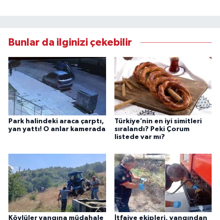
Bunlar da ilginizi çekebilir
Park halindeki araca çarptı,
Türkiye’nin en iyi simitleri
yan yattı! O anlar kamerada
sıralandı? Peki Çorum
listede var mı?
Köylüler yangına müdahale
İtfaiye ekipleri, yangından