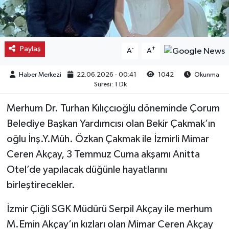
Kargı
Laçin
Paylaş
-
+
A
A
Mecitözü
Haber Merkezi
22.06.2026 - 00:41
1042
Okunma
Süresi: 1 Dk
Oğuzlar
Merhum Dr. Turhan Kılıçcıoğlu döneminde Çorum
Ortaköy
Belediye Başkan Yardımcısı olan Bekir Çakmak’ın
oğlu İnş.Y.Müh. Özkan Çakmak ile İzmirli Mimar
Osmancık
Ceren Akçay, 3 Temmuz Cuma akşamı Anitta
Otel’de yapılacak düğünle hayatlarını
Sungurlu
birleştirecekler.
Uğurludağ
İzmir Çiğli SGK Müdürü Serpil Akçay ile merhum
M.Emin Akçay’ın kızları olan Mimar Ceren Akçay
Sağlık