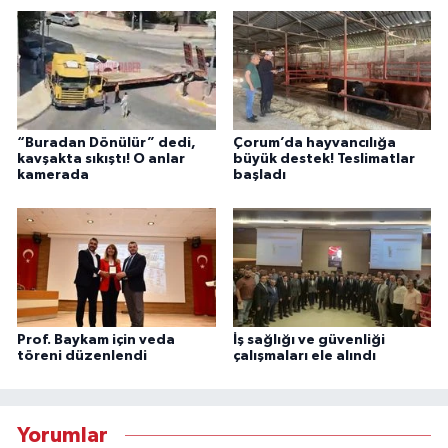
“Buradan Dönülür” dedi,
Çorum’da hayvancılığa
kavşakta sıkıştı! O anlar
büyük destek! Teslimatlar
kamerada
başladı
Prof. Baykam için veda
İş sağlığı ve güvenliği
töreni düzenlendi
çalışmaları ele alındı
Yorumlar