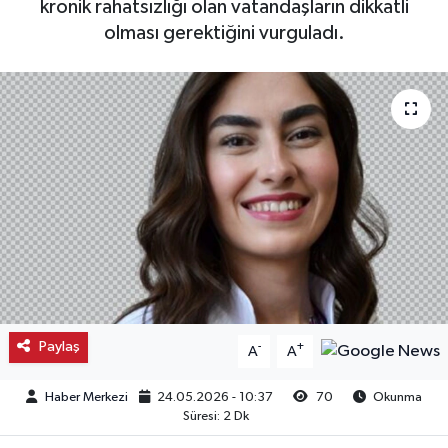
kronik rahatsızlığı olan vatandaşların dikkatli
olması gerektiğini vurguladı.
Kargı
Laçin
Mecitözü
Oğuzlar
Ortaköy
Osmancık
Sungurlu
Paylaş
-
+
A
A
Uğurludağ
Haber Merkezi
24.05.2026 - 10:37
70
Okunma
Süresi: 2 Dk
Sağlık