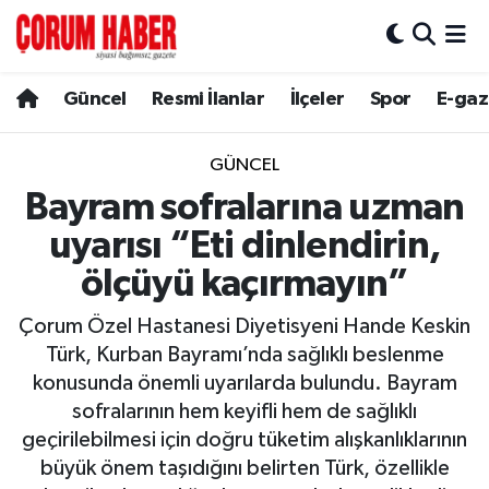
Güncel
Nöbetçi Eczaneler
Güncel
Resmi İlanlar
İlçeler
Spor
E-gaz
Spor
Hava Durumu
GÜNCEL
Resmi İlanlar
Çorum Namaz Vakitleri
Bayram sofralarına uzman
uyarısı “Eti dinlendirin,
Alaca
Trafik Durumu
ölçüyü kaçırmayın”
Bayat
Süper Lig Puan Durumu ve Fikstür
Çorum Özel Hastanesi Diyetisyeni Hande Keskin
Türk, Kurban Bayramı’nda sağlıklı beslenme
Boğazkale
Tüm Manşetler
konusunda önemli uyarılarda bulundu. Bayram
sofralarının hem keyifli hem de sağlıklı
Dodurga
Son Dakika Haberleri
geçirilebilmesi için doğru tüketim alışkanlıklarının
büyük önem taşıdığını belirten Türk, özellikle
İskilip
Haber Arşivi