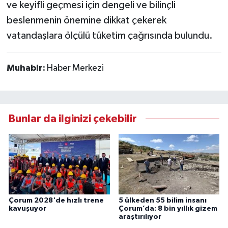
ve keyifli geçmesi için dengeli ve bilinçli
beslenmenin önemine dikkat çekerek
vatandaşlara ölçülü tüketim çağrısında bulundu.
Muhabir:
Haber Merkezi
Bunlar da ilginizi çekebilir
Çorum 2028'de hızlı trene
5 ülkeden 55 bilim insanı
kavuşuyor
Çorum’da: 8 bin yıllık gizem
araştırılıyor