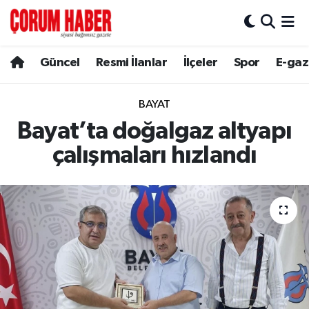
Güncel
Nöbetçi Eczaneler
Güncel
Resmi İlanlar
İlçeler
Spor
E-gaz
Spor
Hava Durumu
BAYAT
Resmi İlanlar
Çorum Namaz Vakitleri
Bayat’ta doğalgaz altyapı
çalışmaları hızlandı
Alaca
Trafik Durumu
Bayat
Süper Lig Puan Durumu ve Fikstür
Boğazkale
Tüm Manşetler
Dodurga
Son Dakika Haberleri
İskilip
Haber Arşivi