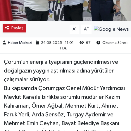
Kargı
Laçin
Paylaş
-
+
A
A
Mecitözü
Haber Merkezi
24.08.2025 - 11:01
67
Okunma Süresi:
1 Dk
Oğuzlar
Çorum’un enerji altyapısının güçlendirilmesi ve
Ortaköy
doğalgazın yaygınlaştırılması adına yürütülen
çalışmalar sürüyor.
Osmancık
Bu kapsamda Çorumgaz Genel Müdür Yardımcısı
Mevlüt Kara ile birlikte sorumlu müdürler Kazım
Sungurlu
Kahraman, Ömer Ağbal, Mehmet Kurt, Ahmet
Faruk Yerli, Arda Şensöz, Turgay Aydemir ve
Uğurludağ
Mehmet Emin Ceyhan, Bayat Belediye Başkanı
Sağlık