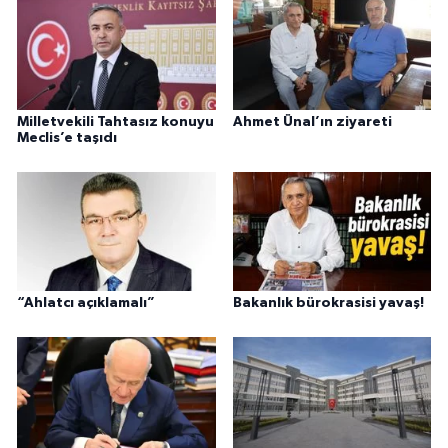
Milletvekili Tahtasız konuyu
Ahmet Ünal’ın ziyareti
Meclis’e taşıdı
“Ahlatcı açıklamalı”
Bakanlık bürokrasisi yavaş!