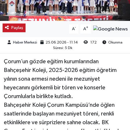
Kargı
Laçin
Paylaş
-
+
A
A
Mecitözü
Haber Merkezi
25.06.2026 - 11:14
172
Okunma
Süresi: 5 Dk
Oğuzlar
Çorum’un gözde eğitim kurumlarından
Ortaköy
Bahçeşehir Koleji, 2025-2026 eğitim öğretim
yılının sona ermesi nedeni ile mezuniyet
Osmancık
heyecanını görkemli bir tören ve konserle
Çorumlularla birlikte kutladı.
Sungurlu
Bahçeşehir Koleji Çorum Kampüsü’nde öğlen
saatlerinde başlayan mezuniyet töreni, renkli
Uğurludağ
etkinliklere ve sürprizlere sahne olacak. BK
Sağlık