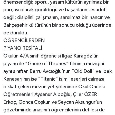
önemsendiği; sporu, yaşam kültürün ayrılmaz bir
parçası olarak görüldüğü ve başarıların tesadüfi
değil; disiplinli çalışmanın, sarsılmaz bir inancın ve
Bahçeşehir kültürünün bir sonucu olduğu üzerinde
de duruldu.
ÖĞRENCİLERDEN
PİYANO RESİTALİ
Okulun 4/A sınıfı öğrencisi Ilgaz Karagöz’ün
piyano ile “Game of Thrones” filminin müziğini
aynı sınıftan Berru Avcıoğlu’nun “Old Doll” ve İpek
Kenesarı’nın ise “Titanic” isimli eserleri çalması
dikkat çeken mezuniyet şöleninde Okul Öncesi
Öğretmenleri Ayşenur Alpoğlu, Çiler ÖZER
Erkoç, Gonca Coşkun ve Seycan Aksungur’un
gözetiminde anasınıfı öğrencilerinin defilesi de