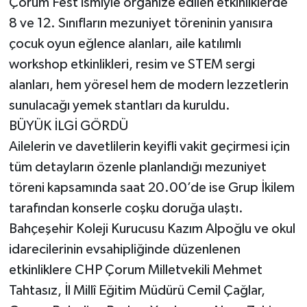
Çorum Fest ismiyle organize edilen etkinliklerde
8 ve 12. Sınıfların mezuniyet töreninin yanısıra
çocuk oyun eğlence alanları, aile katılımlı
workshop etkinlikleri, resim ve STEM sergi
alanları, hem yöresel hem de modern lezzetlerin
sunulacağı yemek stantları da kuruldu.
BÜYÜK İLGİ GÖRDÜ
Ailelerin ve davetlilerin keyifli vakit geçirmesi için
tüm detayların özenle planlandığı mezuniyet
töreni kapsamında saat 20.00’de ise Grup İkilem
tarafından konserle coşku doruğa ulaştı.
Bahçeşehir Koleji Kurucusu Kazım Alpoğlu ve okul
idarecilerinin evsahipliğinde düzenlenen
etkinliklere CHP Çorum Milletvekili Mehmet
Tahtasız, İl Millî Eğitim Müdürü Cemil Çağlar,