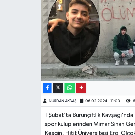
Kargı
Laçin
Mecitözü
Oğuzlar
Ortaköy
Osmancık
NURDAN AKBAŞ
06.02.2024 - 11:03
6
Sungurlu
1 Şubat'ta Burunçiftlik Kavşağı'n
Uğurludağ
spor kulüplerinden Mimar Sinan Ge
Kesgin, Hitit Üniversitesi Erol Olç
Sağlık