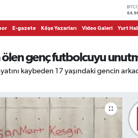
DOL
47,7
EUR
55,2
por
E-gazete
Köşe Yazarları
Video Galeri
Yurt Hab
STER
64,4
GRAM
6660
 ölen genç futbolcuyu unut
BİST
13.7
BITC
yatını kaybeden 17 yaşındaki gencin arka
64.9