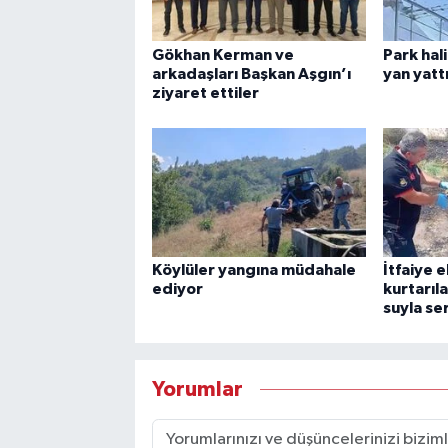
Gökhan Kerman ve
Park hal
arkadaşları Başkan Aşgın’ı
yan yatt
ziyaret ettiler
Köylüler yangına müdahale
İtfaiye 
ediyor
kurtarıl
suyla ser
Yorumlar