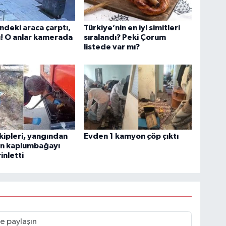
indeki araca çarptı,
Türkiye’nin en iyi simitleri
ı! O anlar kamerada
sıralandı? Peki Çorum
listede var mı?
ekipleri, yangından
Evden 1 kamyon çöp çıktı
an kaplumbağayı
inletti