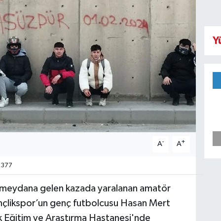
Y
-
+
A
A
377
da meydana gelen kazada yaralanan amatör
nçlikspor’un genç futbolcusu Hasan Mert
ok Eğitim ve Araştırma Hastanesi'nde