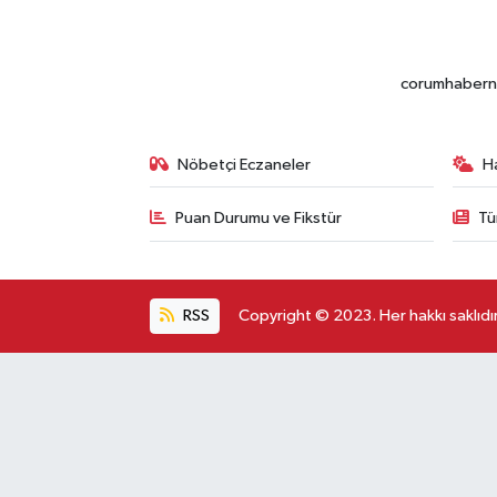
corumhabernet
Nöbetçi Eczaneler
H
Puan Durumu ve Fikstür
Tü
RSS
Copyright © 2023. Her hakkı saklıdır