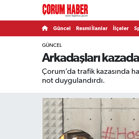
Güncel
Nöbetçi Eczaneler
Güncel
Resmi İlanlar
İlçeler
S
Spor
Hava Durumu
GÜNCEL
Arkadaşları kazada
Resmi İlanlar
Çorum Namaz Vakitleri
Çorum’da trafik kazasında ha
Alaca
Trafik Durumu
not duygulandırdı.
Bayat
Süper Lig Puan Durumu ve Fikstür
Boğazkale
Tüm Manşetler
Dodurga
Son Dakika Haberleri
İskilip
Haber Arşivi