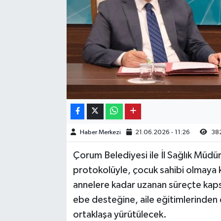
Kargı
Laçin
Mecitözü
Oğuzlar
Ortaköy
Haber Merkezi
21.06.2026 - 11:26
38
Osmancık
Çorum Belediyesi ile İl Sağlık Müdür
Sungurlu
protokolüyle, çocuk sahibi olmaya 
annelere kadar uzanan süreçte kapsa
Uğurludağ
ebe desteğine, aile eğitimlerinden
ortaklaşa yürütülecek.
Sağlık