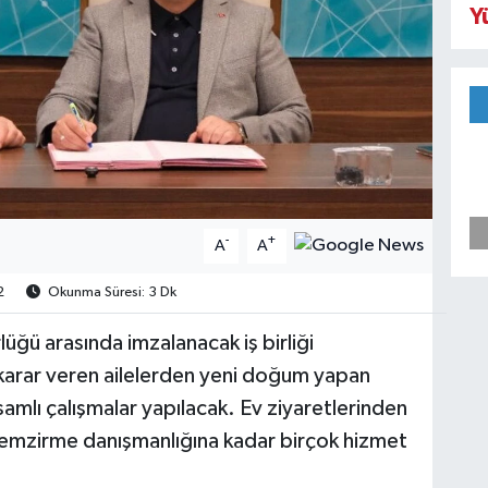
Y
-
+
A
A
2
Okunma Süresi: 3 Dk
lüğü arasında imzalanacak iş birliği
karar veren ailelerden yeni doğum yapan
mlı çalışmalar yapılacak. Ev ziyaretlerinden
 emzirme danışmanlığına kadar birçok hizmet