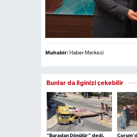
Muhabir:
Haber Merkezi
Bunlar da ilginizi çekebilir
“Buradan Dönülür” dedi,
Çorum’d