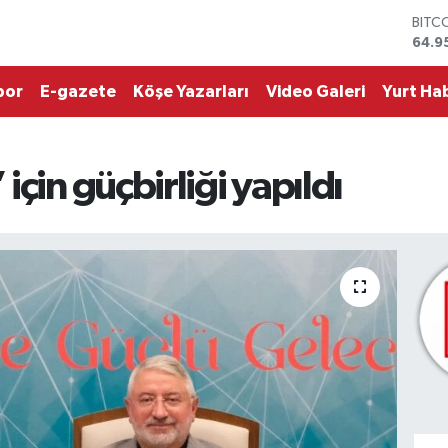
DOL
47,7
EUR
55,2
por
E-gazete
Köşe Yazarları
Video Galeri
Yurt Hab
STER
64,4
GRAM
6660
çin güçbirliği yapıldı
BİST
13.7
BITC
64.9