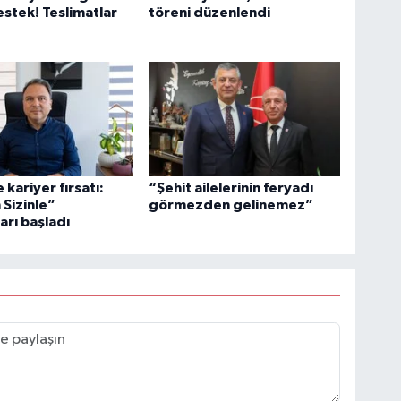
stek! Teslimatlar
töreni düzenlendi
 kariyer fırsatı:
“Şehit ailelerinin feryadı
 Sizinle”
görmezden gelinemez”
arı başladı