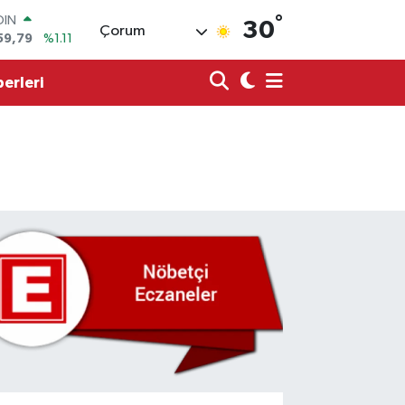
°
AR
30
Çorum
436
%0.18
O
510
%0.32
erleri
LİN
811
%0.38
 ALTIN
.55
%0.03
100
79
%-14
OIN
59,79
%1.11