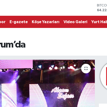
DOLA
47,6
EURO
55,0
por
E-gazete
Köşe Yazarları
Video Galeri
Yurt Hab
STERL
64,21
GRAM 
6510.
rum’da
BİST1
13.79
BITCO
64.22