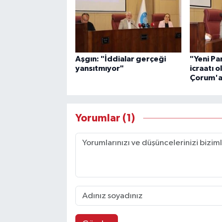
Aşgın: "İddialar gerçeği
"Yeni Par
yansıtmıyor"
icraatı o
Çorum'a 
Yorumlar (1)