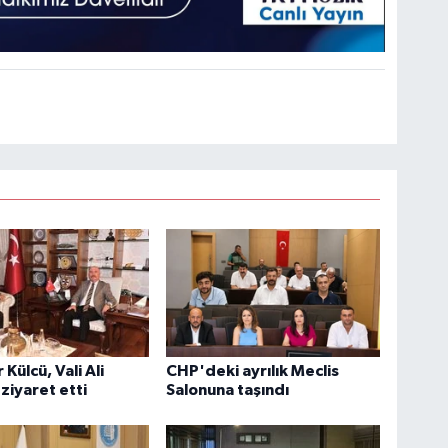
Külcü, Vali Ali
CHP'deki ayrılık Meclis
 ziyaret etti
Salonuna taşındı