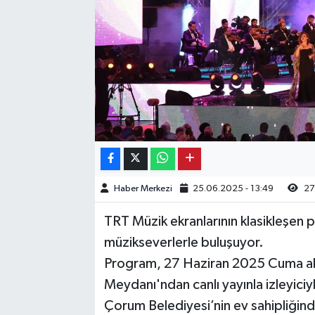
Kargı
Laçin
Mecitözü
Oğuzlar
Ortaköy
Haber Merkezi
25.06.2025 - 13:49
27
Osmancık
TRT Müzik ekranlarının klasikleşen
Sungurlu
müzikseverlerle buluşuyor.
Program, 27 Haziran 2025 Cuma a
Uğurludağ
Meydanı'ndan canlı yayınla izleyiciy
Çorum Belediyesi’nin ev sahipliğin
Sağlık