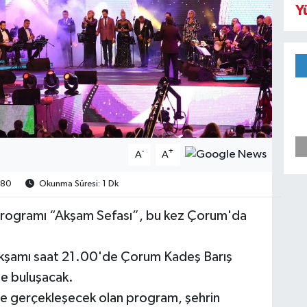
Y
-
+
A
A
80
Okunma Süresi: 1 Dk
 programı “Akşam Sefası”, bu kez Çorum'da
kşamı saat 21.00'de Çorum Kadeş Barış
le buluşacak.
de gerçekleşecek olan program, şehrin