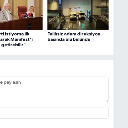
ti istiyorsa ilk
Talihsiz adam direksiyon
larak Manifest'i
başında ölü bulundu
getirebilir"