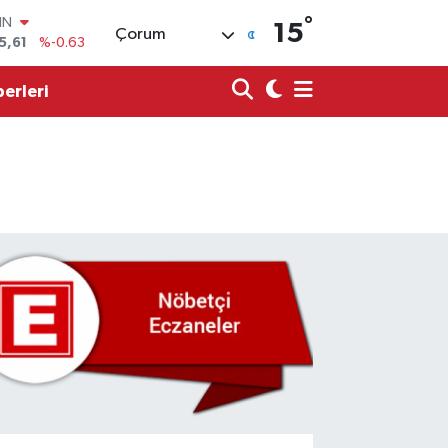
°
R
15
Çorum
704
%0
406
%-0.08
erleri
İN
43
%0
ALTIN
40
%0.45
00
9
%70
IN
5,61
%-0.63