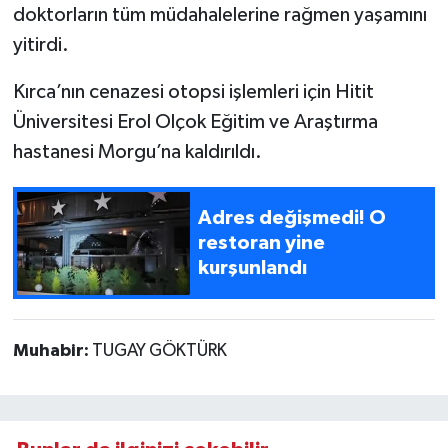
doktorların tüm müdahalelerine rağmen yaşamını
yitirdi.
Kırca’nın cenazesi otopsi işlemleri için Hitit
Üniversitesi Erol Olçok Eğitim ve Araştırma
hastanesi Morgu’na kaldırıldı.
Adres değişmedi! O
restoran yine
kurşunlandı
Muhabir:
TUGAY GÖKTÜRK