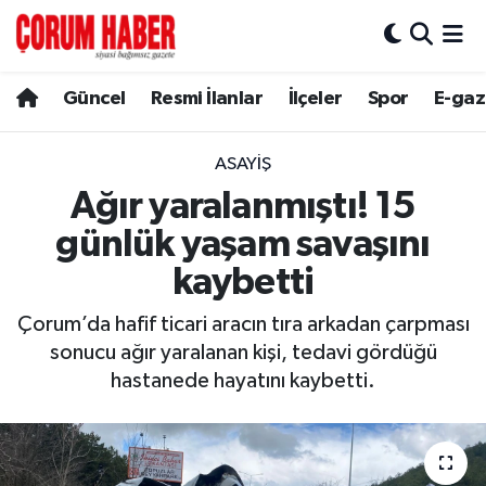
Güncel
Nöbetçi Eczaneler
Güncel
Resmi İlanlar
İlçeler
Spor
E-gaz
Spor
Hava Durumu
ASAYIŞ
Resmi İlanlar
Çorum Namaz Vakitleri
Ağır yaralanmıştı! 15
günlük yaşam savaşını
Alaca
Trafik Durumu
kaybetti
Bayat
Süper Lig Puan Durumu ve Fikstür
Çorum’da hafif ticari aracın tıra arkadan çarpması
sonucu ağır yaralanan kişi, tedavi gördüğü
Boğazkale
Tüm Manşetler
hastanede hayatını kaybetti.
Dodurga
Son Dakika Haberleri
İskilip
Haber Arşivi