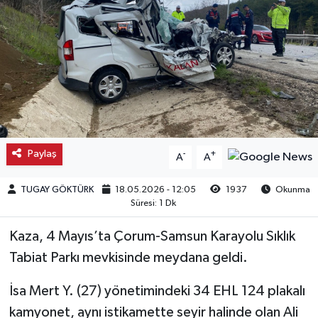
Kargı
Laçin
Mecitözü
Oğuzlar
Paylaş
-
+
A
A
Ortaköy
TUGAY GÖKTÜRK
18.05.2026 - 12:05
1937
Okunma
Süresi: 1 Dk
Osmancık
Kaza, 4 Mayıs’ta Çorum-Samsun Karayolu Sıklık
Sungurlu
Tabiat Parkı mevkisinde meydana geldi.
Uğurludağ
İsa Mert Y. (27) yönetimindeki 34 EHL 124 plakalı
kamyonet, aynı istikamette seyir halinde olan Ali
Sağlık