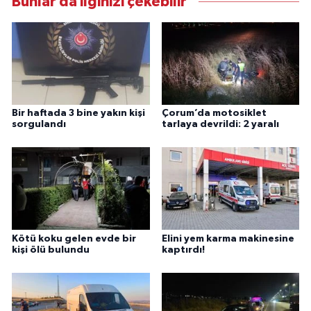
Bunlar da ilginizi çekebilir
Bir haftada 3 bine yakın kişi
Çorum’da motosiklet
sorgulandı
tarlaya devrildi: 2 yaralı
Kötü koku gelen evde bir
Elini yem karma makinesine
kişi ölü bulundu
kaptırdı!